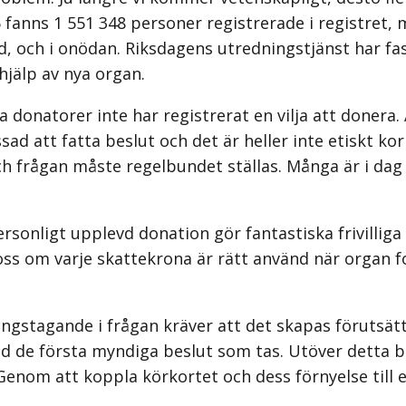
 fanns 1 551 348 personer registrerade i registret, 
d, och i onödan. Riksdagens utredningstjänst har fas
jälp av nya organ.
donatorer inte har registrerat en vilja att donera. A
sad att fatta beslut och det är heller inte etiskt k
ch frågan måste regelbundet ställas. Många är i dag 
rsonligt upplevd donation gör fantastiska frivilliga 
s om varje skattekrona är rätt använd när organ fo
llningstagande i frågan kräver att det skapas förutsät
d de första myndiga beslut som tas. Utöver detta be
n. Genom att koppla körkortet och dess förnyelse til