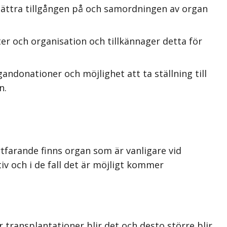
bättra tillgången på och samordningen av organ
r och organisation och tillkännager detta för
ndonationer och möjlighet att ta ställning till
n.
rtfarande finns organ som är vanligare vid
iv och i de fall det är möjligt kommer
 transplantationer blir det och desto större blir