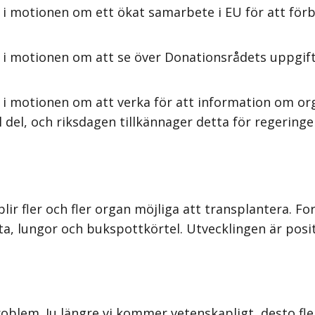
 i motionen om ett ökat samarbete i EU för att för
 i motionen om att se över Donationsrådets uppgifte
i motionen om att verka för att information om orga
el, och riksdagen tillkännager detta för regeringe
ir fler och fler organ möjliga att transplantera. Fo
ta, lungor och bukspottkörtel. Utvecklingen är posit
blem. Ju längre vi kommer vetenskapligt, desto fler