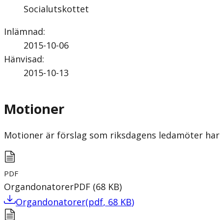
Socialutskottet
Inlämnad
:
2015-10-06
Hänvisad
:
2015-10-13
Motioner
Motioner är förslag som riksdagens ledamöter har 
PDF
Organdonatorer
PDF
(
68
KB
)
Organdonatorer
(
pdf
,
68
KB
)