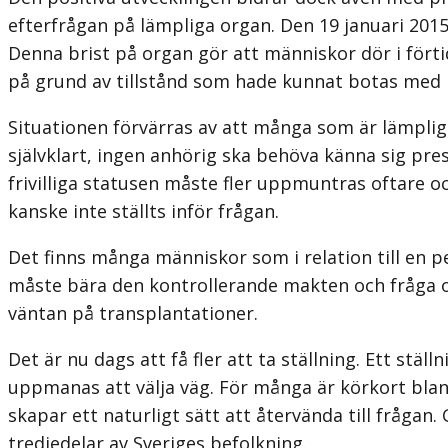
efterfrågan på lämpliga organ. Den 19 januari 2015
Denna brist på organ gör att människor dör i förti
på grund av tillstånd som hade kunnat botas med h
Situationen förvärras av att många som är lämpliga 
självklart, ingen anhörig ska behöva känna sig pres
frivilliga statusen måste fler uppmuntras oftare o
kanske inte ställts inför frågan.
Det finns många människor som i relation till en pe
måste bära den kontrollerande makten och fråga os
väntan på transplantationer.
Det är nu dags att få fler att ta ställning. Ett stä
uppmanas att välja väg. För många är körkort blan
skapar ett naturligt sätt att återvända till fråga
tredjedelar av Sveriges befolkning.