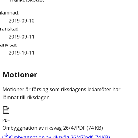
nlämnad
:
2019-09-10
ranskad
:
2019-09-11
änvisad
:
2019-10-11
Motioner
Motioner är förslag som riksdagens ledamöter har
lämnat till riksdagen.
PDF
Ombyggnation av riksväg 26/47
PDF
(
74
KB
)
Ombyggnation av riksväg 26/47
(
pdf
,
74
KB
)