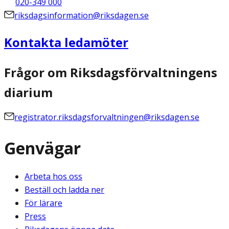
020-349 000
riksdagsinformation@riksdagen.se
Kontakta ledamöter
Frågor om Riksdagsförvaltningens
diarium
registrator.riksdagsforvaltningen@riksdagen.se
Genvägar
Arbeta hos oss
Beställ och ladda ner
För lärare
Press