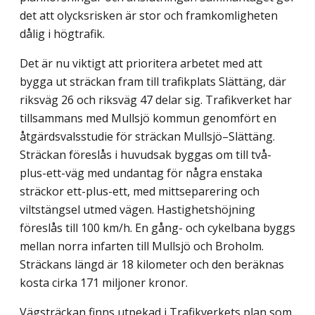
det att olycksrisken är stor och framkomligheten
dålig i högtrafik.
Det är nu viktigt att prioritera arbetet med att
bygga ut sträckan fram till trafikplats Slättäng, där
riksväg 26 och riksväg 47 delar sig. Trafikverket har
tillsammans med Mullsjö kommun genomfört en
åtgärdsvalsstudie för sträckan Mullsjö–Slättäng.
Sträckan föreslås i huvudsak byggas om till två-
plus-ett-väg med undantag för några enstaka
sträckor ett-plus-ett, med mittseparering och
viltstängsel utmed vägen. Hastighetshöjning
föreslås till 100 km/h. En gång- och cykelbana byggs
mellan norra infarten till Mullsjö och Broholm.
Sträckans längd är 18 kilometer och den beräknas
kosta cirka 171 miljoner kronor.
Vägsträckan finns utpekad i Trafikverkets plan som