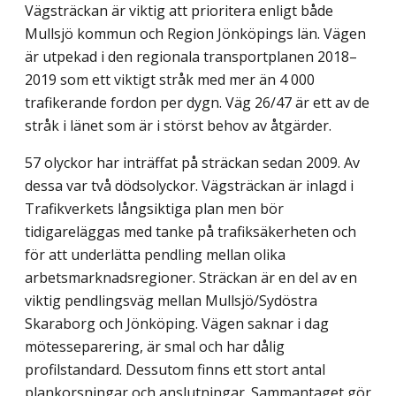
Vägsträckan är viktig att prioritera enligt både
Mullsjö kommun och Region Jönköpings län. Vägen
är utpekad i den regionala transportplanen 2018–
2019 som ett viktigt stråk med mer än 4 000
trafikerande fordon per dygn. Väg 26/47 är ett av de
stråk i länet som är i störst behov av åtgärder.
57 olyckor har inträffat på sträckan sedan 2009. Av
dessa var två dödsolyckor. Vägsträckan är inlagd i
Trafikverkets långsiktiga plan men bör
tidigareläggas med tanke på trafiksäkerheten och
för att underlätta pendling mellan olika
arbetsmarknadsregioner. Sträckan är en del av en
viktig pendlingsväg mellan Mullsjö/Sydöstra
Skaraborg och Jönköping. Vägen saknar i dag
mötesseparering, är smal och har dålig
profilstandard. Dessutom finns ett stort antal
plankorsningar och anslutningar. Sammantaget gör