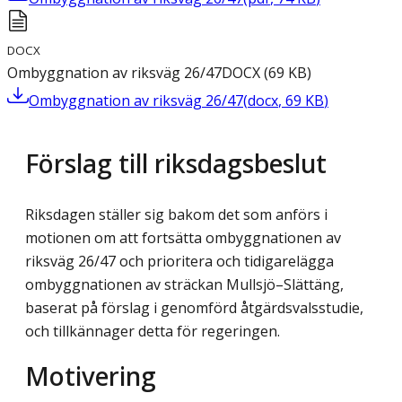
DOCX
Ombyggnation av riksväg 26/47
DOCX
(
69
KB
)
Ombyggnation av riksväg 26/47
(
docx
,
69
KB
)
Förslag till riksdagsbeslut
Riksdagen ställer sig bakom det som anförs i
motionen om att fortsätta ombyggnationen av
riksväg 26/47 och prioritera och tidigarelägga
ombyggnationen av sträckan Mullsjö–Slättäng,
baserat på förslag i genomförd åtgärdsvalsstudie,
och tillkännager detta för regeringen.
Motivering