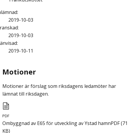
nlämnad
:
2019-10-03
ranskad
:
2019-10-03
änvisad
:
2019-10-11
Motioner
Motioner är förslag som riksdagens ledamöter har
lämnat till riksdagen.
PDF
Ombyggnad av E65 för utveckling av Ystad hamn
PDF
(
71
KB
)