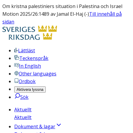
Om kristna palestiniers situation i Palestina och Israel
Motion 2025/26:1489 av Jamal El-Haj (-)
Till innehåll på
sidan
Lättläst
Teckenspråk
In English
Other languages
Ordbok
Aktivera lyssna
Sök
Aktuellt
Aktuellt
Dokument & lagar