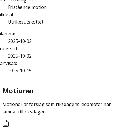
Fristående motion
illdelat
Utrikesutskottet
nlämnad
:
2025-10-02
ranskad
:
2025-10-02
änvisad
:
2025-10-15
Motioner
Motioner är förslag som riksdagens ledamöter har
lämnat till riksdagen.