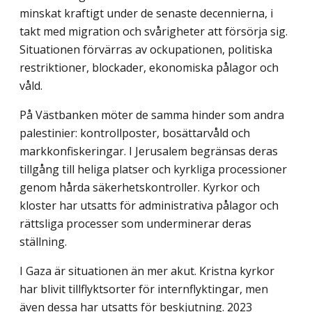
minskat kraftigt under de senaste decennierna, i
takt med migration och svårig­heter att försörja sig.
Situationen förvärras av ockupationen, politiska
restriktioner, blockader, ekonomiska pålagor och
våld.
På Västbanken möter de samma hinder som andra
palestinier: kontrollposter, bosättarvåld och
markkonfiskeringar. I Jerusalem begränsas deras
tillgång till heliga platser och kyrkliga processioner
genom hårda säkerhetskontroller. Kyrkor och
kloster har utsatts för administrativa pålagor och
rättsliga processer som underminerar deras
ställning.
I Gaza är situationen än mer akut. Kristna kyrkor
har blivit tillflyktsorter för intern­flyktingar, men
även dessa har utsatts för beskjutning. 2023