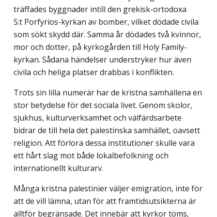
träffades byggnader intill den grekisk-ortodoxa
S:t Porfyrios-kyrkan av bomber, vilket dödade civila
som sökt skydd där. Samma år dödades två kvinnor,
mor och dotter, på kyrkogården till Holy Family-
kyrkan. Sådana händelser understryker hur även
civila och heliga platser drabbas i konflikten.
Trots sin lilla numerär har de kristna samhällena en
stor betydelse för det sociala livet. Genom skolor,
sjukhus, kulturverksamhet och välfärdsarbete
bidrar de till hela det palestinska samhället, oavsett
religion. Att förlora dessa institutioner skulle vara
ett hårt slag mot både lokalbefolkning och
internationellt kulturarv.
Många kristna palestinier väljer emigration, inte för
att de vill lämna, utan för att framtidsutsikterna är
alltför begränsade. Det innebär att kyrkor töms,