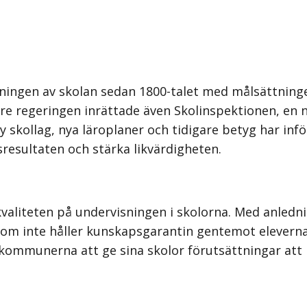
ingen av skolan sedan 1800-talet med målsättningen
gare regeringen inrättade även Skolinspektionen, en n
 ny skollag, nya läroplaner och tidigare betyg har i
sresultaten och stärka likvärdigheten.
valiteten på undervisningen i skolorna. Med anledning
om inte håller kunskapsgarantin gentemot eleverna. 
r kommunerna att ge sina skolor förutsättningar at