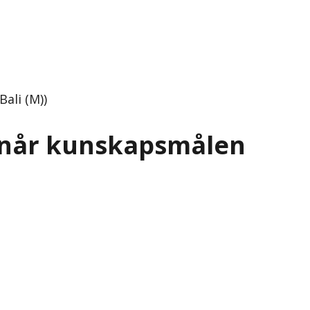
ali (M))
te når kunskapsmålen