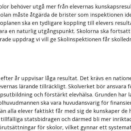
olor behöver utgå mer från elevernas kunskapsresult
lan måste åtgärda de brister som inspektionen identi
lanen ska en tydligare koppling till elevers result
ra en naturlig utgångspunkt. Skolorna ska fortsatt 
ade uppdrag vi vill ge Skolinspektionen får skolled
 efter år uppvisar låga resultat. Det krävs en natio
vernas lärande tillräckligt. Skolverket bör ansvara fö
psutbildning och förstärkt elevhälsa. Grunden har 
olhuvudmannen ska vara huvudansvarig för finansier
n alla elever faktiskt får med sig de kunskaper de h
e, tillfälliga statsbidragen och därmed bli mer inrik
örutsättningar för skolor, vilket gynnar ett systema