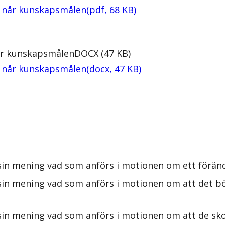
te når kunskapsmålen
(
pdf
,
68
KB
)
når kunskapsmålen
DOCX
(
47
KB
)
te når kunskapsmålen
(
docx
,
47
KB
)
sin mening vad som anförs i motionen om ett föränd
sin mening vad som anförs i motionen om att det bör
sin mening vad som anförs i motionen om att de sko