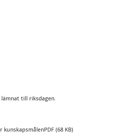
lämnat till riksdagen.
når kunskapsmålen
PDF
(
68
KB
)