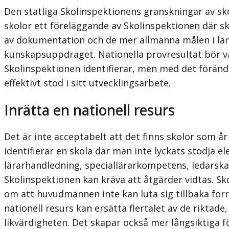
Den statliga Skolinspektionens granskningar av sk
skolor ett föreläggande av Skolinspektionen där sko
av dokumentation och de mer allmänna målen i lärop
kunskapsuppdraget. Nationella provresultat bör va
Skolinspektionen identifierar, men med det förändr
effektivt stöd i sitt utvecklingsarbete.
Inrätta en nationell resurs
Det är inte acceptabelt att det finns skolor som år
identifierar en skola där man inte lyckats stödja ele
lärarhandledning, speciallärarkompetens, ledarska
Skolinspektionen kan kräva att åtgärder vidtas. Sk
om att huvudmännen inte kan luta sig tillbaka förrä
nationell resurs kan ersätta flertalet av de riktad
likvärdigheten. Det skapar också mer långsiktiga f