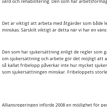
vård och rehabilitering. Den som har arbetsförmåga
Det är viktigt att arbeta med åtgärder som både led
minskas. Särskilt viktigt är detta när vi har en vä
Den som har sjukersättning enligt de regler som gäl
om sjukersättning och arbete gör det möjligt att ar
så kallat fribelopp påverkar inte hur mycket sjuke
som sjukersättningen minskar. Fribeloppets storle
Alliansregeringen införde 2008 en möjlighet för pe