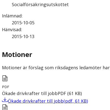
Socialförsäkringsutskottet
Inlämnad
:
2015-10-05
Hänvisad
:
2015-10-13
Motioner
Motioner är förslag som riksdagens ledamöter har 
PDF
Ökade drivkrafter till jobb
PDF
(
61
KB
)
Ökade drivkrafter till jobb
(
pdf
,
61
KB
)