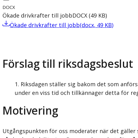
DOCX
Ökade drivkrafter till jobb
DOCX
(
49
KB
)
Ökade drivkrafter till jobb
(
docx
,
49
KB
)
Förslag till riksdagsbeslut
Riksdagen ställer sig bakom det som anförs
under en viss tid och tillkännager detta för re
Motivering
Utgångspunkten för oss moderater när det gäller sj