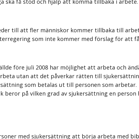
 ska få stöd och hjälp att komma tillbaka i arbete.
er till att fler människor kommer tillbaka till arbe
nsterregering som inte kommer med förslag för att få
lde före juli 2008 har möjlighet att arbeta och ändå 
beta utan att det påverkar rätten till sjukersättnin
rsättning som betalas ut till personen som arbetar.
k beror på vilken grad av sjukersättning en person 
rsoner med sjukersättning att börja arbeta med bibe