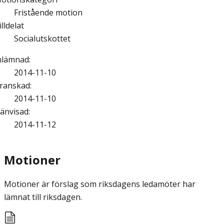
Fristående motion
illdelat
Socialutskottet
nlämnad
:
2014-11-10
ranskad
:
2014-11-10
änvisad
:
2014-11-12
Motioner
Motioner är förslag som riksdagens ledamöter har
lämnat till riksdagen.