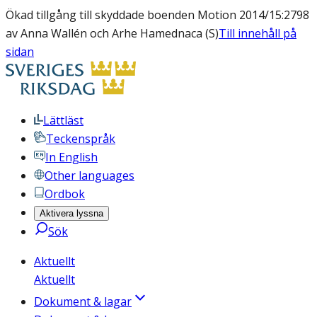
Ökad tillgång till skyddade boenden Motion 2014/15:2798
av Anna Wallén och Arhe Hamednaca (S)
Till innehåll på
sidan
Lättläst
Teckenspråk
In English
Other languages
Ordbok
Aktivera lyssna
Sök
Aktuellt
Aktuellt
Dokument & lagar