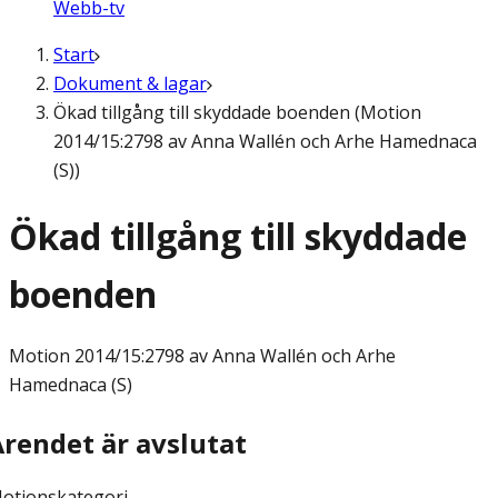
Webb-tv
Start
Dokument & lagar
Ökad tillgång till skyddade boenden (Motion
2014/15:2798 av Anna Wallén och Arhe Hamednaca
(S))
Ökad tillgång till skyddade
boenden
Motion
2014/15:2798 av Anna Wallén och Arhe
Hamednaca (S)
Ärendet är avslutat
otionskategori