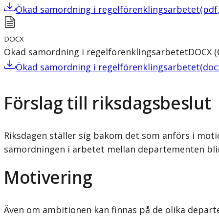
Ökad samordning i regelförenklingsarbetet
(
pdf
DOCX
Ökad samordning i regelförenklingsarbetet
DOCX
(
Ökad samordning i regelförenklingsarbetet
(
doc
Förslag till riksdagsbeslut
Riksdagen ställer sig bakom det som anförs i moti
samordningen i arbetet mellan departementen blir 
Motivering
Även om ambitionen kan finnas på de olika depart