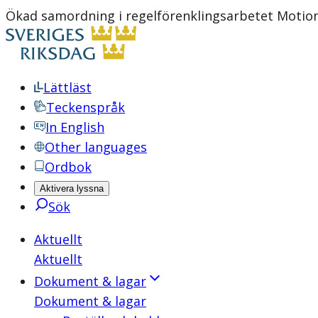
Ökad samordning i regelförenklingsarbetet Motion
Lättläst
Teckenspråk
In English
Other languages
Ordbok
Aktivera lyssna
Sök
Aktuellt
Aktuellt
Dokument & lagar
Dokument & lagar