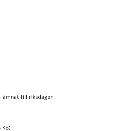
lämnat till riksdagen.
8
KB
)