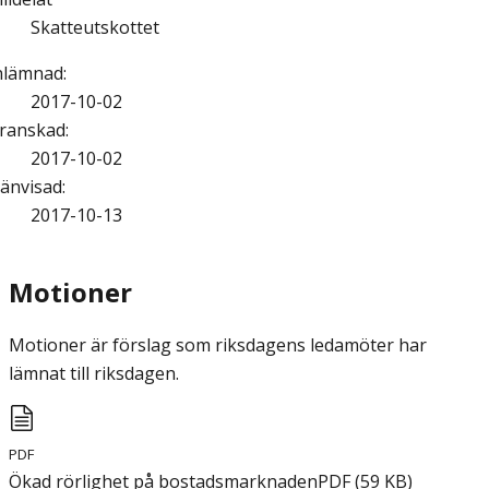
Skatteutskottet
nlämnad
:
2017-10-02
ranskad
:
2017-10-02
änvisad
:
2017-10-13
Motioner
Motioner är förslag som riksdagens ledamöter har
lämnat till riksdagen.
PDF
Ökad rörlighet på bostadsmarknaden
PDF
(
59
KB
)