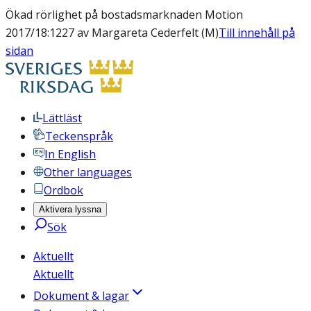
Ökad rörlighet på bostadsmarknaden Motion
2017/18:1227 av Margareta Cederfelt (M)
Till innehåll på
sidan
Lättläst
Teckenspråk
In English
Other languages
Ordbok
Aktivera lyssna
Sök
Aktuellt
Aktuellt
Dokument & lagar