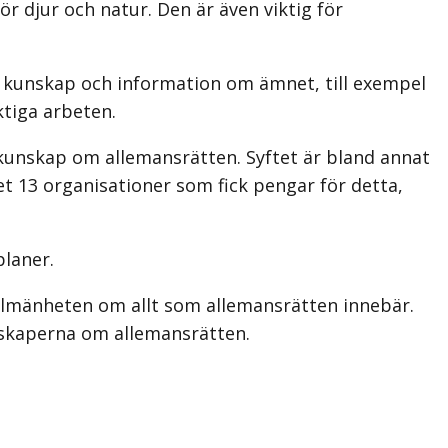
r djur och natur. Den är även viktig för
a kunskap och information om ämnet, till exempel
ktiga arbeten.
d kunskap om allemansrätten. Syftet är bland annat
et 13 organisationer som fick pengar för detta,
planer.
llmänheten om allt som allemansrätten innebär.
n­skaperna om allemansrätten.