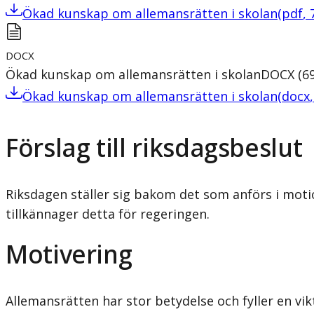
Ökad kunskap om allemansrätten i skolan
(
pdf
,
DOCX
Ökad kunskap om allemansrätten i skolan
DOCX
(
6
Ökad kunskap om allemansrätten i skolan
(
docx
Förslag till riksdagsbeslut
Riksdagen ställer sig bakom det som anförs i moti
tillkännager detta för regeringen.
Motivering
Allemansrätten har stor betydelse och fyller en vi