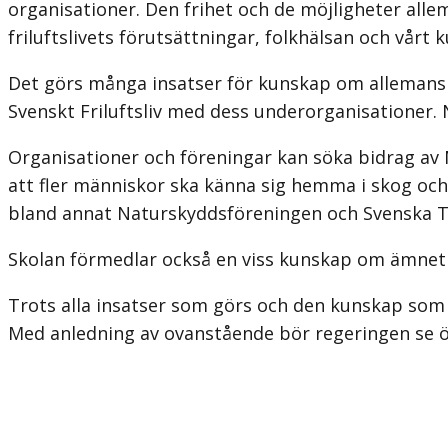
organisationer. Den frihet och de möjligheter alle
friluftslivets förutsättningar, folkhälsan och vårt k
Det görs många insatser för kunskap om allemansr
Svenskt Frilufts­liv med dess underorganisationer.
Organisationer och föreningar kan söka bidrag av N
att fler människor ska känna sig hemma i skog och 
bland annat Naturskyddsföreningen och Svenska T
Skolan förmedlar också en viss kunskap om ämnet o
Trots alla insatser som görs och den kunskap som
Med anledning av ovanstående bör regeringen se öv