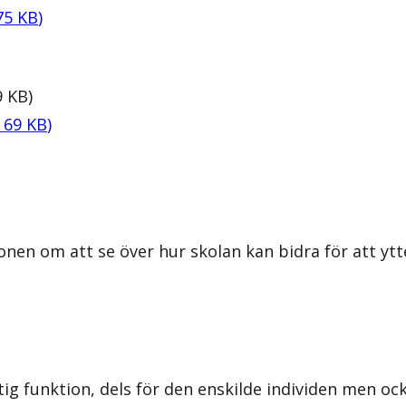
75
KB
)
9
KB
)
,
69
KB
)
onen om att se över hur skolan kan bidra för att y
ktig funktion, dels för den enskilde individen men 