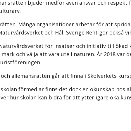
mansrätten bjuder medför även ansvar och respekt fö
ulturarv.
ätten. Många organisationer arbetar för att sprid
 Naturvårdsverket och Håll Sverige Rent gör också vi
aturvårdsverket för insatser och initiativ till öka
mark och välja att vara ute i naturen. År 2018 var d
uristföreningen.
ch allemansrätten går att finna i Skolverkets kurs
 skolan förmedlar finns det dock en okunskap hos a
er hur skolan kan bidra för att ytterligare öka ku