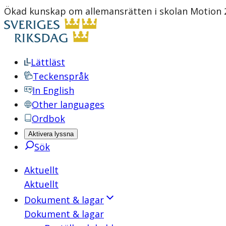
Ökad kunskap om allemansrätten i skolan Motion 2
Lättläst
Teckenspråk
In English
Other languages
Ordbok
Aktivera lyssna
Sök
Aktuellt
Aktuellt
Dokument & lagar
Dokument & lagar