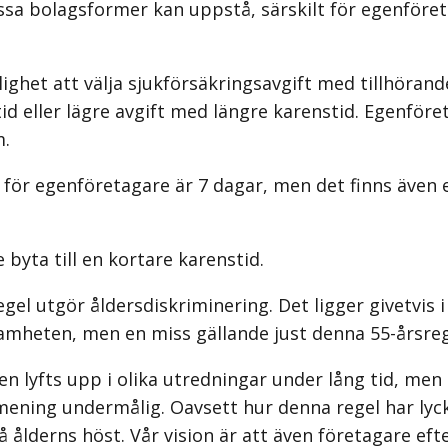
a bolagsformer kan uppstå, särskilt för egenföretag
ghet att välja sjukförsäkringsavgift med tillhöran
tid eller lägre avgift med längre karenstid. Egenf
m.
r egenföretagare är 7 dagar, men det finns även en m
 byta till en kortare karenstid.
l utgör åldersdiskriminering. Det ligger givetvis i 
mheten, men en miss gällande just denna 55-årsregel 
en lyfts upp i olika utredningar under lång tid, me
 mening undermålig. Oavsett hur denna regel har lycka
å ålderns höst. Vår vision är att även företagare ef