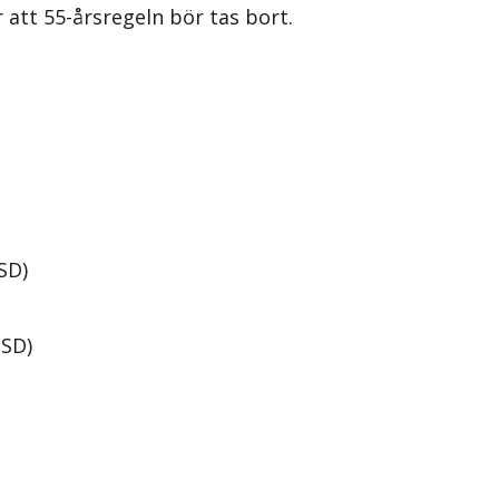
 att 55-årsregeln bör tas bort.
SD)
(SD)