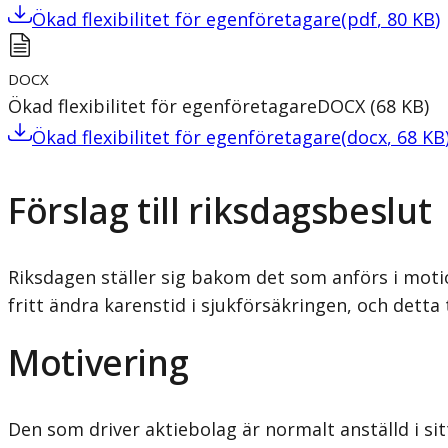
Ökad flexibilitet för egenföretagare
(
pdf
,
80
KB
)
DOCX
Ökad flexibilitet för egenföretagare
DOCX
(
68
KB
)
Ökad flexibilitet för egenföretagare
(
docx
,
68
KB
Förslag till riksdagsbeslut
Riksdagen ställer sig bakom det som anförs i moti
fritt ändra karenstid i sjukförsäkringen, och detta
Motivering
Den som driver aktiebolag är normalt anställd i sit