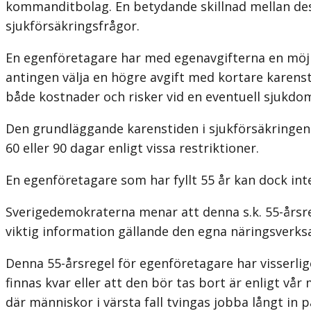
kommanditbolag. En betydande skillnad mellan dess
sjukförsäkringsfrågor.
En egenföretagare har med egenavgifterna en möjli
antingen välja en högre avgift med kortare karens
både kostnader och risker vid en eventuell sjukdo
Den grundläggande karenstiden i sjukförsäkringen fö
60 eller 90 dagar enligt vissa restriktioner.
En egenföretagare som har fyllt 55 år kan dock inte
Sverigedemokraterna menar att denna s.k. 55-årsrege
viktig information gällande den egna näringsverksa
Denna 55-årsregel för egenföretagare har visserlig
finnas kvar eller att den bör tas bort är enligt vår
där människor i värsta fall tvingas jobba långt in p