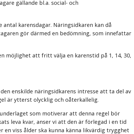
are gällande bl.a. social- och
de antal karensdagar. Näringsidkaren kan då
öretagaren gör därmed en bedömning, som innefattar
öjlighet att fritt välja en karenstid på 1, 14, 30,
den enskilde näringsidkarens intresse att ta del av
är ytterst olycklig och oåterkallelig.
n underlaget som motiverar att denna regel bör
ts leva kvar, anser vi att den är förlegad i en tid
ter en viss ålder ska kunna känna likvärdig trygghet