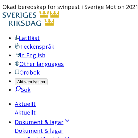
Ökad beredskap för svinpest i Sverige Motion 202
Lättläst
Teckenspråk
In English
Other languages
Ordbok
Aktivera lyssna
Sök
Aktuellt
Aktuellt
Dokument & lagar
Dokument & lagar