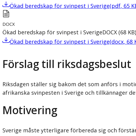
Ökad beredskap för svinpest i Sverige
(
pdf
,
65
K
DOCX
Ökad beredskap för svinpest i Sverige
DOCX
(
68
KB
Ökad beredskap för svinpest i Sverige
(
docx
,
68
Förslag till riksdagsbeslut
Riksdagen ställer sig bakom det som anförs i moti
afrikanska svinpesten i Sverige och tillkännager de
Motivering
Sverige måste ytterligare förbereda sig och förstä