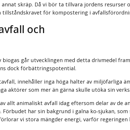
 annat skräp. Då vi bör ta tillvara jordens resurser
 tillståndskravet för kompostering i avfallsförordn
avfall och
s av biogas går utvecklingen med detta drivmedel fra
inns dock förbättringspotential.
vfall, innehåller inga höga halter av miljöfarliga 
nga aktörer som mer än gärna skulle utöka sin verks
 av allt animaliskt avfall idag efter­som delar av de
Förbudet har sin bakgrund i galna ko‑sjukan, som sp
förlorar vi stora mängder energi, varför regeringen 