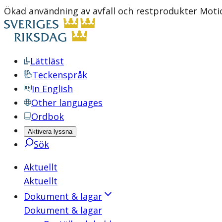
Ökad användning av avfall och restprodukter Moti
Lättläst
Teckenspråk
In English
Other languages
Ordbok
Aktivera lyssna
Sök
Aktuellt
Aktuellt
Dokument & lagar
Dokument & lagar