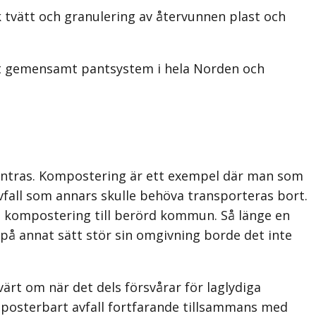
 tvätt och granulering av återvunnen plast och
ett gemensamt pantsystem i hela Norden och
muntras. Kompostering är ett exempel där man som
avfall som annars skulle behöva transporteras bort.
äla kompostering till berörd kommun. Så länge en
 på annat sätt stör sin omgivning borde det inte
ärt om när det dels försvårar för laglydiga
mposter­bart avfall fortfarande tillsammans med