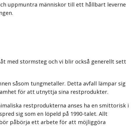
 och uppmuntra människor till ett hållbart leverne
ingen.
måt med stormsteg och vi blir också generellt sett
ämnen såsom tungmetaller. Detta avfall lämpar sig
amhet för att utnyttja sina restprodukter.
 animaliska restprodukterna anses ha en smittorisk i
red sig som en löpeld på 1990-talet. Allt
bör påbörja ett arbete för att möjliggöra