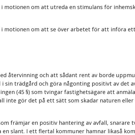
 i motionen om att utreda en stimulans för inhemsk
 i motionen om att se över arbetet för att införa 
t med återvinning och att sådant rent av borde upp
 i sin trädgård och göra någonting positivt av det 
rdningen (45 §) som tvingar fastighetsägare att anm
l inte gör det på ett sätt som skadar naturen eller
m främjar en positiv hantering av avfall, snarare tv
a en slant. I ett flertal kommuner hamnar likaså ko