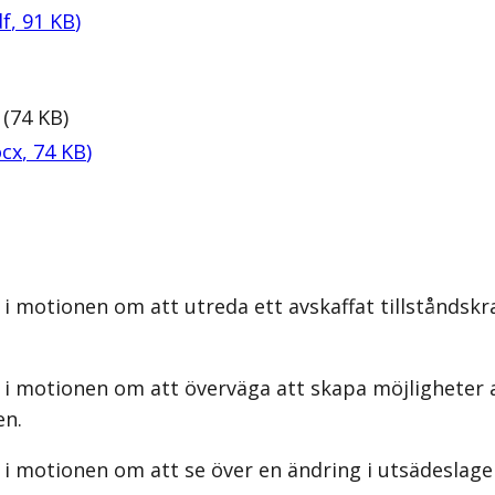
f
,
91
KB
)
(
74
KB
)
cx
,
74
KB
)
i motionen om att utreda ett avskaffat tillståndskr
 i motionen om att överväga att skapa möjligheter a
en.
i motionen om att se över en ändring i utsädeslagen