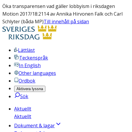
Öka transparensen vad gäller lobbyism i riksdagen
Motion 2017/18:2114 av Annika Hirvonen Falk och Carl
Schlyter (båda MP)
Till innehåll på sidan
Lättläst
Teckenspråk
In English
Other languages
Ordbok
Aktivera lyssna
Sök
Aktuellt
Aktuellt
Dokument & lagar