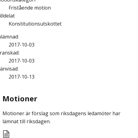
Fristående motion
illdelat
Konstitutionsutskottet
nlämnad
:
2017-10-03
ranskad
:
2017-10-03
änvisad
:
2017-10-13
Motioner
Motioner är förslag som riksdagens ledamöter har
lämnat till riksdagen.