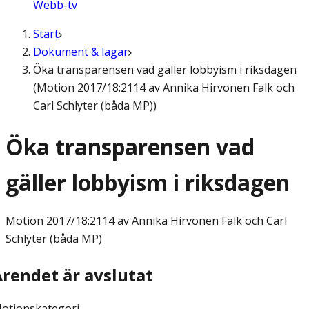
Webb-tv
Start
Dokument & lagar
Öka transparensen vad gäller lobbyism i riksdagen
(Motion 2017/18:2114 av Annika Hirvonen Falk och
Carl Schlyter (båda MP))
Öka transparensen vad
gäller lobbyism i riksdagen
Motion
2017/18:2114 av Annika Hirvonen Falk och Carl
Schlyter (båda MP)
Ärendet är avslutat
otionskategori