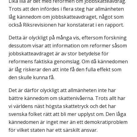
Lika illa är det med reformen om jobbskatteavdrag.
Trots att den infördes i flera steg har allmänheten
låg kännedom om jobbskatteavdraget, något som
också Riksrevisionen har konstaterat i en rapport.
Detta är olyckligt på många vis, eftersom forskning
dessutom visar att information om reformer såsom
jobbskatteavdraget är av stor betydelse för
reformens faktiska genomslag. Om då kännedomen
är låg riskerar den att inte få den fulla effekt som
den skulle kunna få.
Det är därför olyckligt att allmänheten inte har
bättre kännedom om skattenivåerna. Trots allt har
vi världens näst högsta skattetryck och det har
svenska folket rätt att bli mer upplyst om. Den låga
kännedomen är inget mer än ett demokratiproblem
för vilket staten har ett särskilt ansvar.