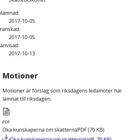
nlämnad
:
2017-10-05
ranskad
:
2017-10-05
änvisad
:
2017-10-13
Motioner
Motioner är förslag som riksdagens ledamöter har
lämnat till riksdagen.
PDF
Öka kunskaperna om skatterna
PDF
(
70
KB
)
Öka kunskaperna om skatterna
(
pdf
,
70
KB
)