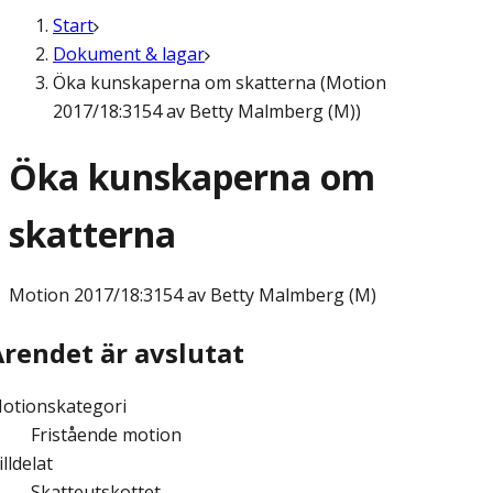
Start
Dokument & lagar
Öka kunskaperna om skatterna (Motion
2017/18:3154 av Betty Malmberg (M))
Öka kunskaperna om
skatterna
Motion
2017/18:3154 av Betty Malmberg (M)
Ärendet är avslutat
otionskategori
Fristående motion
illdelat
Skatteutskottet