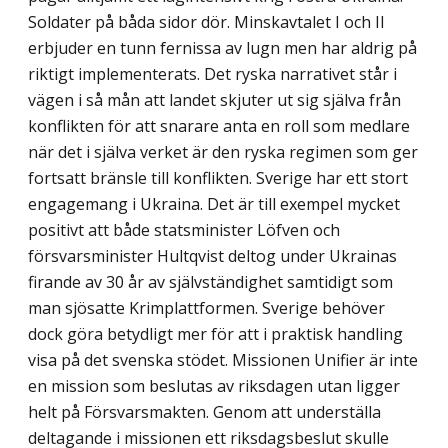
Soldater på båda sidor dör. Minskavtalet I och II
erbjuder en tunn fernissa av lugn men har aldrig på
riktigt implementerats. Det ryska narrativet står i
vägen i så mån att landet skjuter ut sig själva från
konflikten för att snarare anta en roll som medlare
när det i själva verket är den ryska regimen som ger
fortsatt bränsle till konflikten. Sverige har ett stort
engagemang i Ukraina. Det är till exempel mycket
positivt att både statsminister Löfven och
försvarsminister Hultqvist deltog under Ukrainas
firande av 30 år av självständighet samtidigt som
man sjösatte Krimplatt­formen. Sverige behöver
dock göra betydligt mer för att i praktisk handling
visa på det svenska stödet. Missionen Unifier är inte
en mission som beslutas av riksdagen utan ligger
helt på Försvarsmakten. Genom att underställa
deltagande i missionen ett riksdagsbeslut skulle