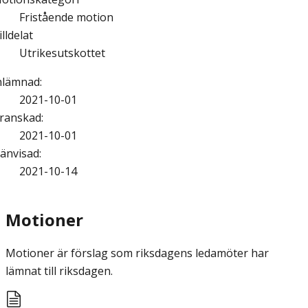
Fristående motion
illdelat
Utrikesutskottet
nlämnad
:
2021-10-01
ranskad
:
2021-10-01
änvisad
:
2021-10-14
Motioner
Motioner är förslag som riksdagens ledamöter har
lämnat till riksdagen.