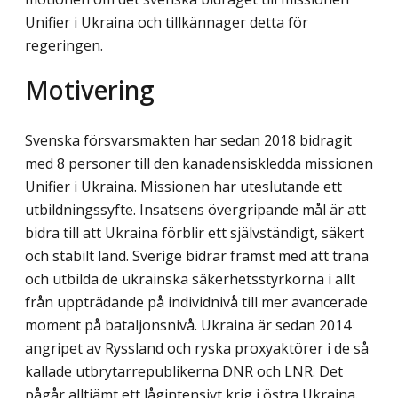
Unifier i Ukraina och tillkännager detta för
regeringen.
Motivering
Svenska försvarsmakten har sedan 2018 bidragit
med 8 personer till den kanadensisk­ledda
missionen
U
nifier i Ukraina. Missionen har uteslutande ett
utbildningssyfte. Insatsens övergripande mål är att
bidra till att Ukraina förblir ett självständigt, säkert
och stabilt land. Sverige bidrar främst med att träna
och utbilda de ukrainska säkerhets­styrkorna i allt
från uppträdande på individnivå till mer avancerade
moment på bataljonsnivå. Ukraina är sedan 2014
angripet av Ryssland och ryska proxyaktörer i de så
kallade utbrytarrepublikerna DNR och LNR. Det
pågår alltjämt ett lågintensivt krig i östra Ukraina.