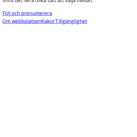
finns det flera olika sätt att välja mellan.
Följ och prenumerera
Om webbplatsen
Kakor
Tillgänglighet