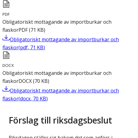
PDF
Obligatoriskt mottagande av importburkar och
flaskor
PDF
(
71
KB
)
Obligatoriskt mottagande av importburkar och
flaskor
(
pdf
,
71
KB
)
DOCX
Obligatoriskt mottagande av importburkar och
flaskor
DOCX
(
70
KB
)
Obligatoriskt mottagande av importburkar och
flaskor
(
docx
,
70
KB
)
Förslag till riksdagsbeslut
Riksdagen ställer sig bakom det som anförs i