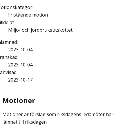
otionskategori
Fristående motion
illdelat
Miljö- och jordbruksutskottet
nlämnad
:
2023-10-04
ranskad
:
2023-10-04
änvisad
:
2023-10-17
Motioner
Motioner är förslag som riksdagens ledamöter har
lämnat till riksdagen.