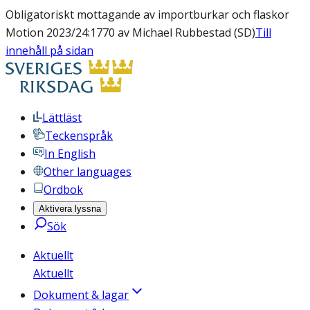
Obligatoriskt mottagande av importburkar och flaskor
Motion 2023/24:1770 av Michael Rubbestad (SD)
Till
innehåll på sidan
Lättläst
Teckenspråk
In English
Other languages
Ordbok
Aktivera lyssna
Sök
Aktuellt
Aktuellt
Dokument & lagar