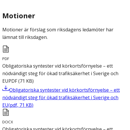
Motioner
Motioner är förslag som riksdagens ledamöter har
lämnat till riksdagen.
PDF
Obligatoriska syntester vid körkortsförnyelse – ett
nödvändigt steg för ökad trafiksäkerhet i Sverige och
EU
PDF
(
71
KB
)
Obligatoriska syntester vid körkortsförnyelse – ett
nödvändigt steg för ökad trafiksäkerhet i Sverige och
EU
(
pdf
,
71
KB
)
DOCX
Obligatoriska syntester vid körkortsförnyelse – ett