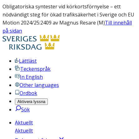
Obligatoriska syntester vid körkortsförnyelse – ett
nödvändigt steg för ökad trafiksäkerhet i Sverige och EU
Motion 2024/25:2409 av Magnus Resare (M)
Till innehåll
på sidan
Lättläst
Teckenspråk
In English
Other languages
Ordbok
Aktivera lyssna
Sök
Aktuellt
Aktuellt