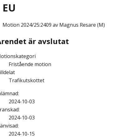
EU
Motion
2024/25:2409 av Magnus Resare (M)
Ärendet är avslutat
otionskategori
Fristående motion
illdelat
Trafikutskottet
nlämnad
:
2024-10-03
ranskad
:
2024-10-03
änvisad
:
2024-10-15