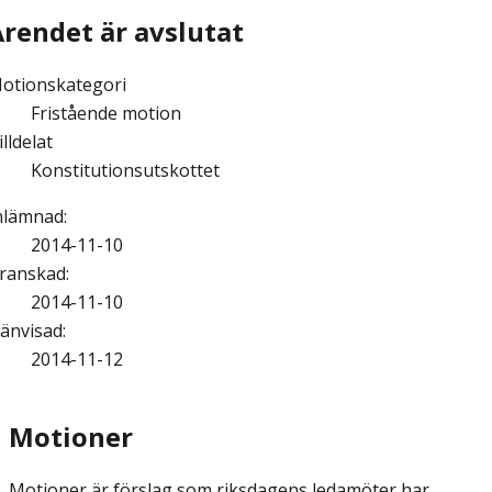
Ärendet är avslutat
otionskategori
Fristående motion
illdelat
Konstitutionsutskottet
nlämnad
:
2014-11-10
ranskad
:
2014-11-10
änvisad
:
2014-11-12
Motioner
Motioner är förslag som riksdagens ledamöter har