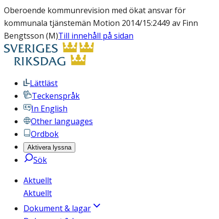
Oberoende kommunrevision med ökat ansvar för
kommunala tjänstemän Motion 2014/15:2449 av Finn
Bengtsson (M)
Till innehåll på sidan
Lättläst
Teckenspråk
In English
Other languages
Ordbok
Aktivera lyssna
Sök
Aktuellt
Aktuellt
Dokument & lagar