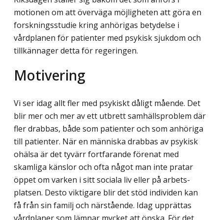
motionen om att överväga möjligheten att göra en
forskningsstudie kring anhörigas betydelse i
vårdplanen för patienter med psykisk sjukdom och
tillkännager detta för regeringen.
Motivering
Vi ser idag allt fler med psykiskt dåligt mående. Det
blir mer och mer av ett utbrett sam­hällsproblem där
fler drabbas, både som patienter och som anhöriga
till patienter. När en människa drabbas av psykisk
ohälsa är det tyvärr fortfarande förenat med
skamliga känslor och ofta något man inte pratar
öppet om varken i sitt sociala liv eller på arbets­
platsen. Desto viktigare blir det stöd individen kan
få från sin familj och närstående. Idag upprättas
vårdplaner som lämnar mycket att önska. För det