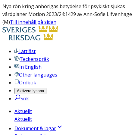
Nya rön kring anhörigas betydelse för psykiskt sjukas
vårdplaner Motion 2023/24:1429 av Ann-Sofie Lifvenhage
(M)
Till innehåll på sidan
Lättläst
Teckenspråk
In English
Other languages
Ordbok
Aktivera lyssna
Sök
Aktuellt
Aktuellt
Dokument & lagar