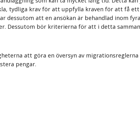
n handläggning som kan ta mycket lång tid. Detta ka
kla, tydliga krav för att uppfylla kraven för att få
ar dessutom att en ansökan är behandlad inom fyra 
der. Dessutom bör kriterierna för att i detta samman
eterna att göra en översyn av migrationsreglerna fö
estera pengar.