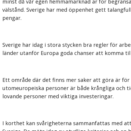
minst då vår egen hemmamarknad är för begränsad. H
välstånd. Sverige har med öppenhet gett talangfulla
pengar.
Sverige har idag i stora stycken bra regler för arb
länder utanför Europa goda chanser att komma till 
Ett område där det finns mer saker att göra är för 
utomeuropeiska personer är både krångliga och tid
lovande personer med viktiga investeringar.
I korthet kan svårigheterna sammanfattas med att 