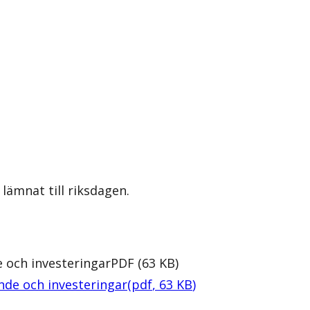
lämnat till riksdagen.
 och investeringar
PDF
(
63
KB
)
nde och investeringar
(
pdf
,
63
KB
)