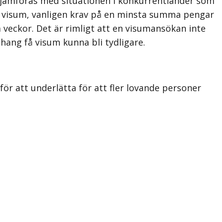
n jämföras med situationen i konkurrentländer som
 ett visum, vanligen krav på en minsta summa pengar
veckor. Det är rimligt att en visumansökan inte
hang få visum kunna bli tydligare.
r att underlätta för att fler lovande personer