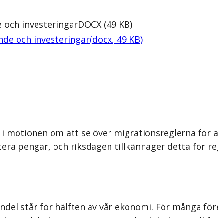
 och investeringar
DOCX
(
49
KB
)
nde och investeringar
(
docx
,
49
KB
)
i motionen om att se över migrationsreglerna för att
estera pengar, och riksdagen tillkännager detta för r
del står för hälften av vår ekonomi. För många före