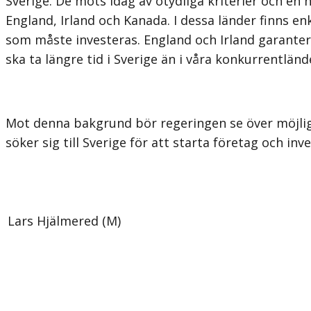
Sverige. De möts idag av otydliga kriterier och e
England, Irland och Kanada. I dessa länder finns en
som måste investeras. England och Irland garanter
ska ta längre tid i Sverige än i våra konkurrentlän
Mot denna bakgrund bör regeringen se över möjligh
söker sig till Sverige för att starta företag och inv
Lars Hjälmered (M)