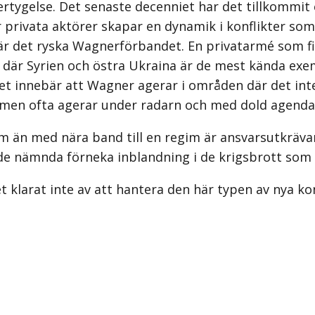
ertygelse. Det senaste decenniet har det tillkommit 
 privata aktörer skapar en dynamik i konflikter som 
är det ryska Wagner­förbandet. En privatarmé som f
 där Syrien och östra Ukraina är de mest kända exem
et innebär att Wagner agerar i områden där det inte
 men ofta agerar under radarn och med dold agenda
än med nära band till en regim är ansvarsutkrävand
i de nämnda förneka inblandning i de krigsbrott som
 klarat inte av att hantera den här typen av nya kon