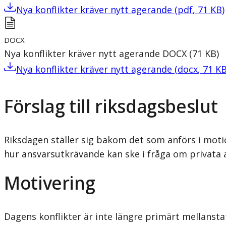
Nya konflikter kräver nytt agerande
(
pdf
,
71
KB
)
DOCX
Nya konflikter kräver nytt agerande
DOCX
(
71
KB
)
Nya konflikter kräver nytt agerande
(
docx
,
71
K
Förslag till riksdagsbeslut
Riksdagen ställer sig bakom det som anförs i motion
hur ansvarsutkrävande kan ske i fråga om privata 
Motivering
Dagens konflikter är inte längre primärt mellanst