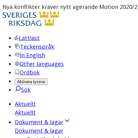
Nya konflikter kräver nytt agerande Motion 2020/21
Lättläst
Teckenspråk
In English
Other languages
Ordbok
Aktivera lyssna
Sök
Aktuellt
Aktuellt
Dokument & lagar
Dokument & lagar