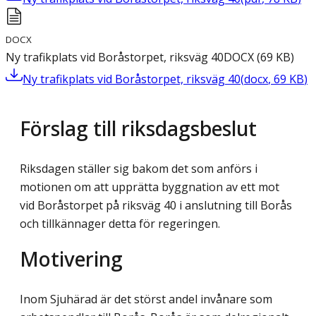
DOCX
Ny trafikplats vid Boråstorpet, riksväg 40
DOCX
(
69
KB
)
Ny trafikplats vid Boråstorpet, riksväg 40
(
docx
,
69
KB
)
Förslag till riksdagsbeslut
Riksdagen ställer sig bakom det som anförs i
motionen om att upprätta byggnation av ett mot
vid Boråstorpet på riksväg 40 i anslutning till Borås
och tillkännager detta för regeringen.
Motivering
Inom Sjuhärad är det störst andel invånare som