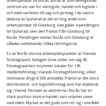
arbetspendlar till Borås. Borås är som delregionalt
centrum ett nav för näringsliv, handel och logistik i
och med närheten till väg och järnväg. I de västra
delarna av Sjuhärad är det en hög andel som
arbetspendlar till Göteborg. Vad gäller inpendlingen
till Sjuhärad, sker den främst från Göteborg till
Borås. Pendlingen mellan Borås och Göteborg är
således omfattande i båda rikt­ningarna.
En av Borås största arbetsplatspunkter är Viareds
företagspark, belägen strax söder om väg 40.
Företagsparken inrymmer lokaler för 136
medlemsföretag i Viareds Före­tagsförening, vilket
motsvarar drygt 6 500 anställda. Främst är det stora
distributions- och logistikföretag som har etablerat
sig i Viared. Flertalet av aktörerna i Borås har en
stark position inom e‑handel, vars volymer växer
med tiden. Mycket av det gods som rör sig i området