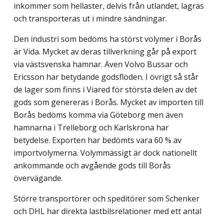
inkommer som hellaster, delvis från utlandet, lagras
och transporteras ut i mindre sändningar.
Den industri som bedöms ha störst volymer i Borås
är Vida. Mycket av deras till­verkning går på export
via västsvenska hamnar. Även Volvo Bussar och
Ericsson har betydande godsflöden. I övrigt så står
de lager som finns i Viared för största delen av det
gods som genereras i Borås. Mycket av importen till
Borås bedöms komma via Göteborg men även
hamnarna i Trelleborg och Karlskrona har
betydelse. Exporten har bedömts vara 60 % av
importvolymerna. Volymmässigt är dock nationellt
ankommande och avgående gods till Borås
övervägande.
Större transportörer och speditörer som Schenker
och DHL har direkta lastbils­relationer med ett antal