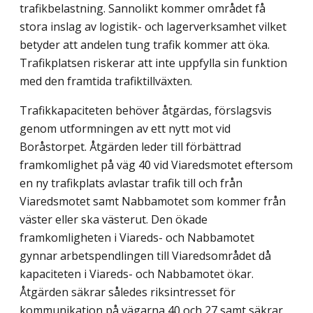
trafikbelastning. Sannolikt kommer området få
stora inslag av logistik- och lagerverksamhet vilket
betyder att andelen tung trafik kommer att öka.
Trafikplatsen riskerar att inte uppfylla sin funktion
med den framtida trafiktillväxten.
Trafikkapaciteten behöver åtgärdas, förslagsvis
genom utformningen av ett nytt mot vid
Boråstorpet. Åtgärden leder till förbättrad
framkomlighet på väg 40 vid Viareds­motet eftersom
en ny trafikplats avlastar trafik till och från
Viaredsmotet samt Nabbamotet som kommer från
väster eller ska västerut. Den ökade
framkomligheten i Viareds- och Nabbamotet
gynnar arbetspendlingen till Viaredsområdet då
kapaciteten i Viareds- och Nabbamotet ökar.
Åtgärden säkrar således riksintresset för
kommunika­tion på vägarna 40 och 27 samt säkrar