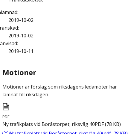
nlämnad
:
2019-10-02
ranskad
:
2019-10-02
änvisad
:
2019-10-11
Motioner
Motioner är förslag som riksdagens ledamöter har
lämnat till riksdagen.
PDF
Ny trafikplats vid Boråstorpet, riksväg 40
PDF
(
78
KB
)
Ny trafikplats vid Boråstorpet, riksväg 40
(
pdf
,
78
KB
)