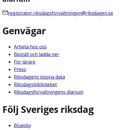
registrator.riksdagsforvaltningen@riksdagen.se
Genvägar
Arbeta hos oss
Beställ och ladda ner
För lärare
Press
Riksdagens öppna data
Riksdagsbiblioteket
Riksdagsförvaltningens diarium
Följ Sveriges riksdag
Bluesky