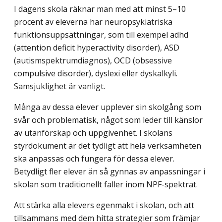
I dagens skola räknar man med att minst 5–10
procent av eleverna har neuro­psykiatriska
funktionsuppsättningar, som till exempel adhd
(attention deficit hyperactivity disorder), ASD
(autismspektrumdiagnos), OCD (obsessive
compulsive disorder), dyslexi eller dyskalkyli.
Samsjuklighet är vanligt.
Många av dessa elever upplever sin skolgång som
svår och problematisk, något som leder till känslor
av utanförskap och uppgivenhet. I skolans
styrdokument är det tydligt att hela verksamheten
ska anpassas och fungera för dessa elever.
Betydligt fler elever än så gynnas av anpassningar i
skolan som traditionellt faller inom NPF-spektrat.
Att stärka alla elevers egenmakt i skolan, och att
tillsammans med dem hitta strate­gier som främjar