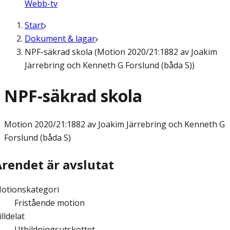
Webb-tv
Start
Dokument & lagar
NPF-säkrad skola (Motion 2020/21:1882 av Joakim
Järrebring och Kenneth G Forslund (båda S))
NPF-säkrad skola
Motion
2020/21:1882 av Joakim Järrebring och Kenneth G
Forslund (båda S)
Ärendet är avslutat
otionskategori
Fristående motion
illdelat
Utbildningsutskottet