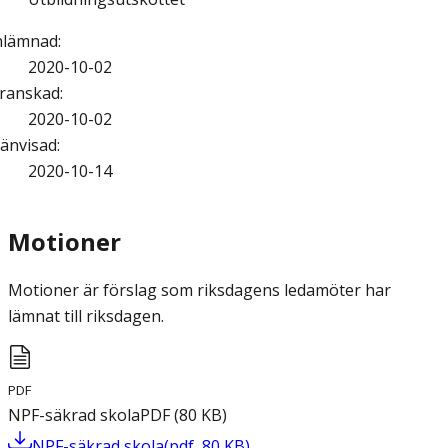
nlämnad
:
2020-10-02
ranskad
:
2020-10-02
änvisad
:
2020-10-14
Motioner
Motioner är förslag som riksdagens ledamöter har
lämnat till riksdagen.
PDF
NPF-säkrad skola
PDF
(
80
KB
)
NPF-säkrad skola
(
pdf
,
80
KB
)