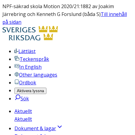
NPF-säkrad skola Motion 2020/21:1882 av Joakim
Järrebring och Kenneth G Forslund (båda S)
Till innehåll
på sidan
Lättläst
Teckenspråk
In English
Other languages
Ordbok
Aktivera lyssna
Sök
Aktuellt
Aktuellt
Dokument & lagar