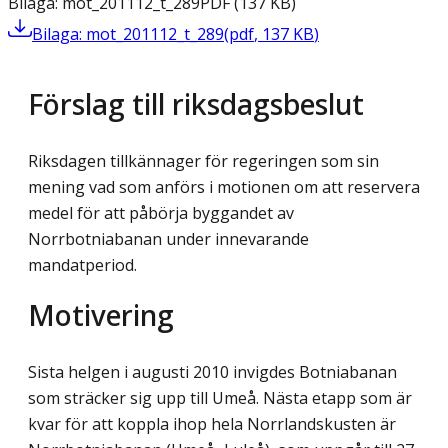
Bilaga: mot_201112_t_289
PDF
(
137
KB
)
Bilaga: mot_201112_t_289
(
pdf
,
137
KB
)
Förslag till riksdagsbeslut
Riksdagen tillkännager för regeringen som sin
mening vad som anförs i motionen om att reservera
medel för att påbörja byggandet av
Norrbotniabanan under innevarande
mandatperiod.
Motivering
Sista helgen i augusti 2010 invigdes Botniabanan
som sträcker sig upp till Umeå. Nästa etapp som är
kvar för att koppla ihop hela Norrlandskusten är