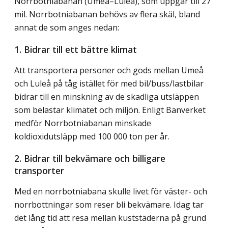
Norrbotniabanan (Umeå–Luleå), som uppgår till 27
mil. Norrbotniabanan behövs av flera skäl, bland
annat de som anges nedan:
1. Bidrar till ett bättre klimat
Att transportera personer och gods mellan Umeå
och Luleå på tåg istället för med bil/buss/lastbilar
bidrar till en minskning av de skadliga utsläppen
som belastar klimatet och miljön. Enligt Banverket
medför Norrbotniabanan minskade
koldioxidutsläpp med 100 000 ton per år.
2. Bidrar till bekvämare och billigare
transporter
Med en norrbotniabana skulle livet för väster- och
norrbottningar som reser bli bekvämare. Idag tar
det lång tid att resa mellan kuststäderna på grund