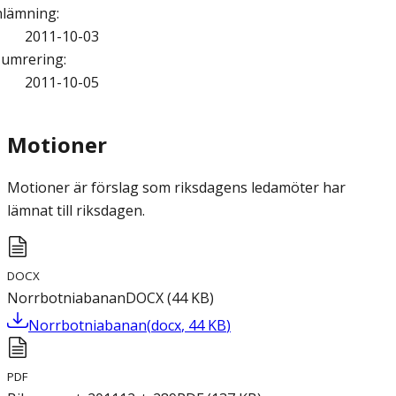
nlämning
:
2011-10-03
umrering
:
2011-10-05
Motioner
Motioner är förslag som riksdagens ledamöter har
lämnat till riksdagen.
DOCX
Norrbotniabanan
DOCX
(
44
KB
)
Norrbotniabanan
(
docx
,
44
KB
)
PDF