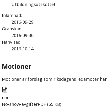
Utbildningsutskottet
Inlämnad
:
2016-09-29
Granskad
:
2016-09-30
Hänvisad
:
2016-10-14
Motioner
Motioner är förslag som riksdagens ledamöter har 
PDF
No-show-avgifter
PDF
(
65
KB
)