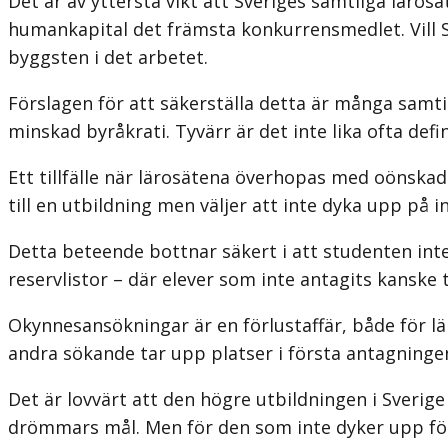
Det är av yttersta vikt att Sveriges samtliga lärosä
humankapital det främsta konkurrensmedlet. Vill Sve
byggsten i det arbetet.
Förslagen för att säkerställa detta är många sam
minskad byråkrati. Tyvärr är det inte lika ofta de
Ett tillfälle när lärosätena överhopas med oönska
till en utbildning men väljer att inte dyka upp på
Detta beteende bottnar säkert i att studenten int
reservlistor – där elever som inte antagits kanske 
Okynnesansökningar är en förlustaffär, både för lä
andra sökande tar upp platser i första antagninge
Det är lovvärt att den högre utbildningen i Sverig
drömmars mål. Men för den som inte dyker upp för