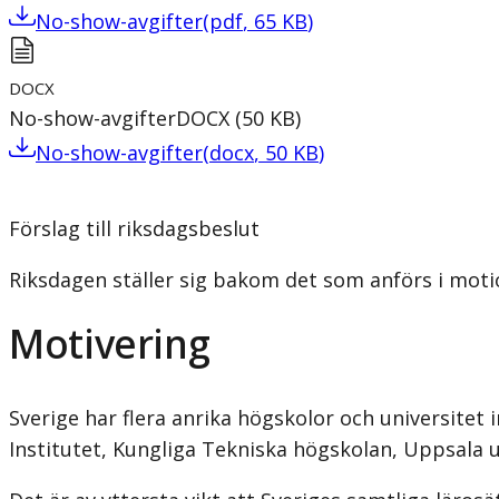
No-show-avgifter
(
pdf
,
65
KB
)
DOCX
No-show-avgifter
DOCX
(
50
KB
)
No-show-avgifter
(
docx
,
50
KB
)
Förslag till riksdagsbeslut
Riksdagen ställer sig bakom det som anförs i motio
Motivering
Sverige har flera anrika högskolor och universitet
Institutet, Kungliga Tekniska högskolan, Uppsala u