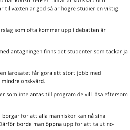
ärld där konkurrensen tilltar är kunskap och
 tillväxten är god så är högre studier en viktig
förslag som ofta kommer upp i debatten är
 med antagningen finns det studenter som tackar ja
en lärosätet får göra ett stort jobb med
r mindre önskvärd.
r som inte antas till program de vill läsa eftersom
 borgar för att alla människor kan nå sina
Därför borde man öppna upp för att ta ut no-