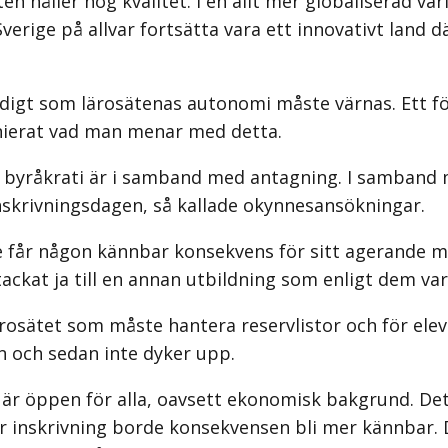
ten håller hög kvalitet. I en allt mer globaliserad v
rige på allvar fortsätta vara ett innovativt land där
tidigt som lärosätenas autonomi måste värnas. Ett 
finierat vad man menar med detta.
d byråkrati är i samband med antagning. I samband
 inskrivningsdagen, så kallade okynnesansökningar.
e får någon kännbar konsekvens för sitt agerande m
tackat ja till en annan utbildning som enligt dem va
rosätet som måste hantera reservlistor och för eleve
n och sedan inte dyker upp.
e är öppen för alla, oavsett ekonomisk bakgrund. Det
 inskrivning borde konsekvensen bli mer kännbar. 