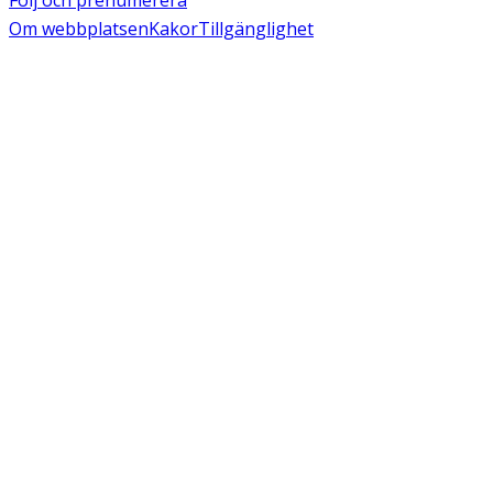
Följ och prenumerera
Om webbplatsen
Kakor
Tillgänglighet