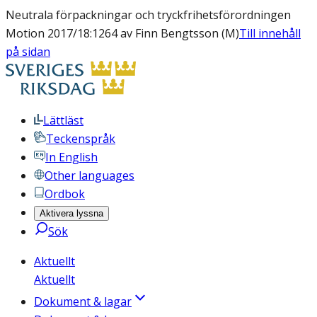
Neutrala förpackningar och tryckfrihetsförordningen
Motion 2017/18:1264 av Finn Bengtsson (M)
Till innehåll
på sidan
Lättläst
Teckenspråk
In English
Other languages
Ordbok
Aktivera lyssna
Sök
Aktuellt
Aktuellt
Dokument & lagar