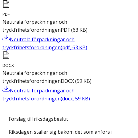
PDF
Neutrala förpackningar och
tryckfrihetsförordningen
PDF
(
63
KB
)
Neutrala förpackningar och
tryckfrihetsförordningen
(
pdf
,
63
KB
)
DOCX
Neutrala förpackningar och
tryckfrihetsförordningen
DOCX
(
59
KB
)
Neutrala förpackningar och
tryckfrihetsförordningen
(
docx
,
59
KB
)
Förslag till riksdagsbeslut
Riksdagen ställer sig bakom det som anförs i