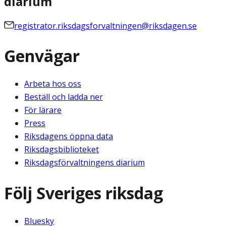
diarium
registrator.riksdagsforvaltningen@riksdagen.se
Genvägar
Arbeta hos oss
Beställ och ladda ner
För lärare
Press
Riksdagens öppna data
Riksdagsbiblioteket
Riksdagsförvaltningens diarium
Följ Sveriges riksdag
Bluesky