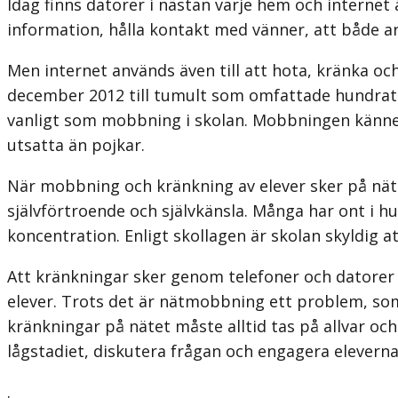
Idag finns datorer i nästan varje hem och internet 
information, hålla kontakt med vänner, att både a
Men internet används även till att hota, kränka o
december 2012 till tumult som omfattade hundrata
vanligt som mobbning i skolan. Mobbningen känner a
utsatta än pojkar.
När mobbning och kränkning av elever sker på näte
självförtroende och självkänsla. Många har ont i h
koncentration. Enligt skollagen är skolan skyldig
Att kränkningar sker genom telefoner och datorer inn
elever. Trots det är nätmobbning ett problem, so
kränkningar på nätet måste alltid tas på allvar och
lågstadiet, diskutera frågan och engagera elevern
.