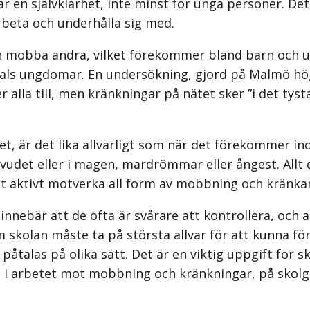
är en självklarhet, inte minst för unga personer. De
rbeta och underhålla sig med.
ch mobba andra, vilket förekommer bland barn och un
ls ungdomar. En undersökning, gjord på Malmö högsk
lla till, men kränkningar på nätet sker ”i det tysta
t, är det lika allvarligt som när det förekommer in
uvudet eller i magen, mardrömmar eller ångest. Allt
 att aktivt motverka all form av mobbning och kränk
ebär att de ofta är svårare att kontrollera, och alla
m skolan måste ta på största allvar för att kunna
 påtalas på olika sätt. Det är en viktig uppgift för 
a i arbetet mot mobbning och kränkningar, på skolg