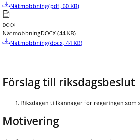
Nätmobbning
(
pdf
,
60
KB
)
DOCX
Nätmobbning
DOCX
(
44
KB
)
Nätmobbning
(
docx
,
44
KB
)
Förslag till riksdagsbeslut
Riksdagen tillkännager för regeringen som
Motivering