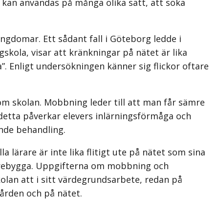
t kan användas på många olika sätt, att söka
gdomar. Ett sådant fall i Göteborg ledde i
ola, visar att kränkningar på nätet är lika
”. Enligt undersökningen känner sig flickor oftare
om skolan. Mobbning leder till att man får sämre
 detta påverkar elevers inlärningsförmåga och
ande behandling.
 lärare är inte lika flitigt ute på nätet som sina
 förebygga. Uppgifterna om mobbning och
skolan att i sitt värdegrundsarbete, redan på
ården och på nätet.