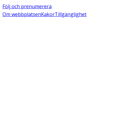
Följ och prenumerera
Om webbplatsen
Kakor
Tillgänglighet