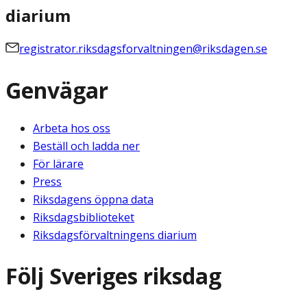
diarium
registrator.riksdagsforvaltningen@riksdagen.se
Genvägar
Arbeta hos oss
Beställ och ladda ner
För lärare
Press
Riksdagens öppna data
Riksdagsbiblioteket
Riksdagsförvaltningens diarium
Följ Sveriges riksdag