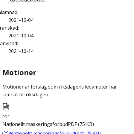
nlämnad
:
2021-10-04
ranskad
:
2021-10-04
änvisad
:
2021-10-14
Motioner
Motioner är förslag som riksdagens ledamöter har
lämnat till riksdagen.
PDF
Nationellt maskeringsförbud
PDF
(
75
KB
)
Nationellt maskeringsförbud
(
pdf
,
75
KB
)