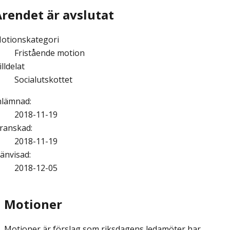
Ärendet är avslutat
otionskategori
Fristående motion
illdelat
Socialutskottet
nlämnad
:
2018-11-19
ranskad
:
2018-11-19
änvisad
:
2018-12-05
Motioner
Motioner är förslag som riksdagens ledamöter har