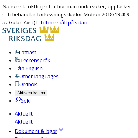
Nationella riktlinjer för hur man undersöker, upptäcker
och behandlar förlossningsskador Motion 2018/19:469
av Gulan Avci (L)
Till innehåll på sidan
Lättläst
Teckenspråk
In English
Other languages
Ordbok
Aktivera lyssna
Sök
Aktuellt
Aktuellt
Dokument & lagar