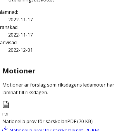
nlämnad
:
2022-11-17
ranskad
:
2022-11-17
änvisad
:
2022-12-01
Motioner
Motioner är förslag som riksdagens ledamöter har
lämnat till riksdagen.
PDF
Nationella prov för särskolan
PDF
(
70
KB
)
Nationella prov för särskolan
(
pdf
,
70
KB
)