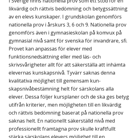
I Sverige finns nationella prov som ett stöd för en
likvärdig och rättvis bedömning och betygssättning
av en elevs kunskaper. I grundskolan genomförs
nationella prov i årskurs 3, 6 och 9. Nationella prov
genomförs även i gymnasieskolan på komvux på
gymnasial nivå samt för svenska för invandrare, sfi.
Provet kan anpassas för elever med
funktionsnedsättning eller med läs- och
skrivsvårigheter allt för att säkerställa att inhämta
elevernas kunskapsnivå. Tyvärr saknas denna
kvalitativa möjlighet till gemensam kun­
skapsnivåbestämning helt för särskolans alla
elever. Dessa följer kursplaner och de ska ges betyg
utifrån kriterier, men möjligheten till en likvärdig
och rättvis bedömning baserat på nationella prov
saknas helt. En nationellt säkerställd nivå med
professionellt framtagna prov skulle kraftfullt
stärka särskolans elevers möjlighet till en