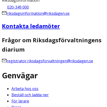
Riksdagsinformation
020-349 000
riksdagsinformation@riksdagen.se
Kontakta ledamöter
Frågor om Riksdagsförvaltningens
diarium
registrator.riksdagsforvaltningen@riksdagen.se
Genvägar
Arbeta hos oss
Beställ och ladda ner
För lärare