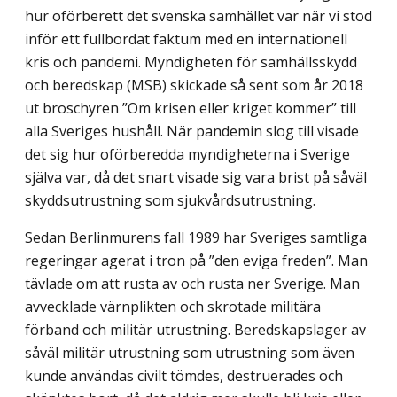
hur oförberett det svenska samhället var när vi stod
inför ett fullbordat faktum med en internationell
kris och pandemi. Myndigheten för samhällsskydd
och beredskap (MSB) skickade så sent som år 2018
ut broschyren ”Om krisen eller kriget kommer” till
alla Sveriges hushåll. När pandemin slog till visade
det sig hur oförberedda myndigheterna i Sverige
själva var, då det snart visade sig vara brist på såväl
skyddsutrustning som sjukvårdsutrustning.
Sedan Berlinmurens fall 1989 har Sveriges samtliga
regeringar agerat i tron på ”den eviga freden”. Man
tävlade om att rusta av och rusta ner Sverige. Man
avvecklade värn­plikten och skrotade militära
förband och militär utrustning. Beredskapslager av
såväl militär utrustning som utrustning som även
kunde användas civilt tömdes, destruerades och