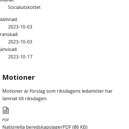
Socialutskottet
nlämnad
:
2023-10-03
ranskad
:
2023-10-03
änvisad
:
2023-10-17
Motioner
Motioner är förslag som riksdagens ledamöter har
lämnat till riksdagen.
PDF
Nationella beredskapslager
PDF
(
86
KB
)