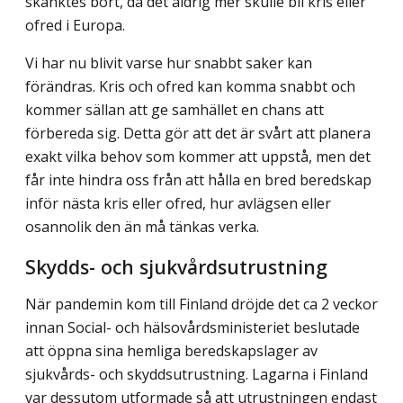
skänktes bort, då det aldrig mer skulle bli kris eller
ofred i Europa.
Vi har nu blivit varse hur snabbt saker kan
förändras. Kris och ofred kan komma snabbt och
kommer sällan att ge samhället en chans att
förbereda sig. Detta gör att det är svårt att planera
exakt vilka behov som kommer att uppstå, men det
får inte hindra oss från att hålla en bred beredskap
inför nästa kris eller ofred, hur avlägsen eller
osannolik den än må tänkas verka.
Skydds- och sjukvårdsutrustning
När pandemin kom till Finland dröjde det ca 2 veckor
innan Social- och hälsovårds­ministeriet beslutade
att öppna sina hemliga beredskapslager av
sjukvårds- och skydds­utrustning. Lagarna i Finland
var dessutom utformade så att utrustningen endast