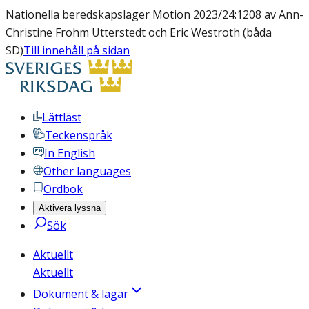
Nationella beredskapslager Motion 2023/24:1208 av Ann-
Christine Frohm Utterstedt och Eric Westroth (båda
SD)
Till innehåll på sidan
Lättläst
Teckenspråk
In English
Other languages
Ordbok
Aktivera lyssna
Sök
Aktuellt
Aktuellt
Dokument & lagar