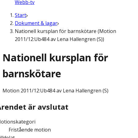
Webb-tv
Start
Dokument & lagar
Nationell kursplan för barnskötare (Motion
2011/12:Ub484 av Lena Hallengren (S))
Nationell kursplan för
barnskötare
Motion
2011/12:Ub484 av Lena Hallengren (S)
Ärendet är avslutat
otionskategori
Fristående motion
illdelat