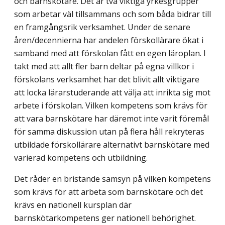
och barnskötare. Det är två viktiga yrkesgrupper
som arbetar väl tillsammans och som båda bidrar till
en framgångsrik verksamhet. Under de senare
åren/decennierna har andelen förskollärare ökat i
samband med att förskolan fått en egen läroplan. I
takt med att allt fler barn deltar på egna villkor i
förskolans verksamhet har det blivit allt viktigare
att locka lärarstuderande att välja att inrikta sig mot
arbete i förskolan. Vilken kompetens som krävs för
att vara barnskötare har däremot inte varit föremål
för samma diskussion utan på flera håll rekryteras
utbildade förskollärare alternativt barnskötare med
varierad kompetens och utbildning.
Det råder en bristande samsyn på vilken kompetens
som krävs för att arbeta som barnskötare och det
krävs en nationell kursplan där
barnskötarkompetens ger nationell behörighet.