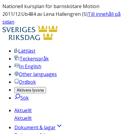
Nationell kursplan för barnskötare Motion
2011/12:Ub484 av Lena Hallengren (S)
Till innehåll på
sidan
Lättläst
Teckenspråk
In English
Other languages
Ordbok
Aktivera lyssna
Sök
Aktuellt
Aktuellt
Dokument & lagar