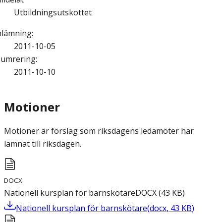
Utbildningsutskottet
nlämning
:
2011-10-05
umrering
:
2011-10-10
Motioner
Motioner är förslag som riksdagens ledamöter har
lämnat till riksdagen.
DOCX
Nationell kursplan för barnskötare
DOCX
(
43
KB
)
Nationell kursplan för barnskötare
(
docx
,
43
KB
)