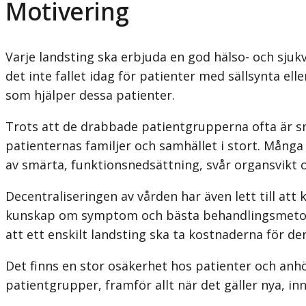
Motivering
Varje landsting ska erbjuda en god hälso- och sjuk
det inte fallet idag för patienter med sällsynta ell
som hjälper dessa patienter.
Trots att de drabbade patientgrupperna ofta är 
patienternas familjer och samhället i stort. Många
av smärta, funktionsnedsättning, svår organsvikt o
Decentraliseringen av vården har även lett till at
kunskap om symptom och bästa behandlingsmetod om
att ett enskilt landsting ska ta kostnaderna för de
Det finns en stor osäkerhet hos patienter och an
patientgrupper, framför allt när det gäller nya, i