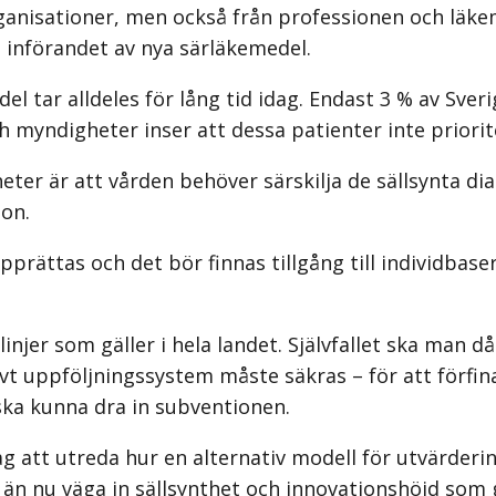
organisationer, men också från professionen och lä
 införandet av nya särläkemedel.
l tar alldeles för lång tid idag. Endast 3 % av Sve
 myndigheter inser att dessa patienter inte priorite
ter är att vården behöver särskilja de sällsynta di
ion.
upprättas och det bör finnas tillgång till individba
njer som gäller i hela landet. Självfallet ska man d
vt uppföljningssystem måste säkras – för att förfina 
 ska kunna dra in subventionen.
g att utreda hur en alternativ modell för utvärderin
än nu väga in sällsynthet och innovationshöjd som g