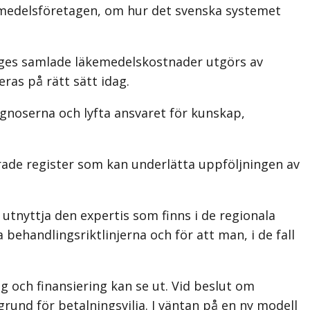
kemedelsföretagen, om hur det svenska systemet
riges samlade läkemedelskostnader utgörs av
ras på rätt sätt idag.
agnoserna och lyfta ansvaret för kunskap,
serade register som kan underlätta uppföljningen av
å utnyttja den expertis som finns i de regionala
behandlingsriktlinjerna och för att man, i de fall
g och finansiering kan se ut. Vid beslut om
rund för betalningsvilja. I väntan på en ny modell