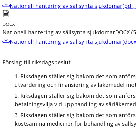
Nationell hantering av sällsynta sjukdomar
(
pdf
DOCX
Nationell hantering av sällsynta sjukdomar
DOCX
(
5
Nationell hantering av sällsynta sjukdomar
(
doc
Förslag till riksdagsbeslut
Riksdagen ställer sig bakom det som anförs 
utvärdering och finansiering av läkemedel mot
Riksdagen ställer sig bakom det som anförs
betalningsvilja vid upphandling av särläkemede
Riksdagen ställer sig bakom det som anförs 
kostsamma mediciner för behandling av sällsy