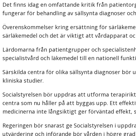
Det finns idag en omfattande kritik från patient
fungerar för behandling av sällsynta diagnoser och
Överenskommelser kring ersättning för särläkemede
särläkemedel och det är viktigt att vårdapparat och
Lärdomarna från patientgrupper och specialistenhe
specialistvård och läkemedel till en nationell funkt
Särskilda centra för olika sällsynta diagnoser bör 
kliniska studier.
Socialstyrelsen bör uppdras att utforma terapiriktli
centra som nu håller på att byggas upp. Ett effekti
medicinerna inte långsiktigt ger förväntad effekt,
Regeringen bör snarast ge Socialstyrelsen i uppdra
utvärdering och införande bör vården i högre grad 