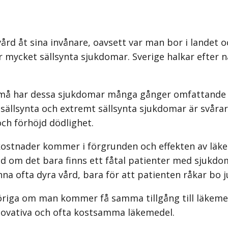
vård åt sina invånare, oavsett var man bor i landet
er mycket sällsynta sjukdomar. Sverige halkar efter 
små har dessa sjukdomar många gånger omfattande i
 sällsynta och extremt sällsynta sjukdomar är svåra
ch förhöjd dödlighet.
t kostnader kommer i förgrunden och effekten av läk
 det bara finns ett fåtal patienter med sjukdomen
nna ofta dyra vård, bara för att patienten råkar bo j
höriga om man kommer få samma tillgång till läkem
nnovativa och ofta kostsamma läkemedel.