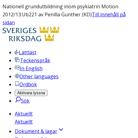
Nationell grundutbildning inom psykiatrin Motion
2012/13:Ub221 av Penilla Gunther (KD)
Till innehåll på
sidan
Lättläst
Teckenspråk
In English
Other languages
Ordbok
Aktivera lyssna
Sök
Aktuellt
Aktuellt
Dokument & lagar