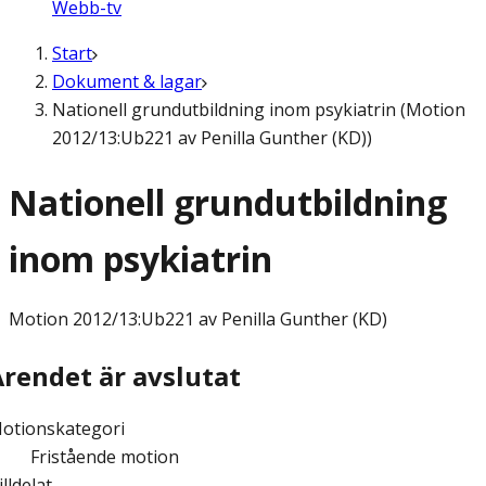
Webb-tv
Start
Dokument & lagar
Nationell grundutbildning inom psykiatrin (Motion
2012/13:Ub221 av Penilla Gunther (KD))
Nationell grundutbildning
inom psykiatrin
Motion
2012/13:Ub221 av Penilla Gunther (KD)
Ärendet är avslutat
otionskategori
Fristående motion
illdelat