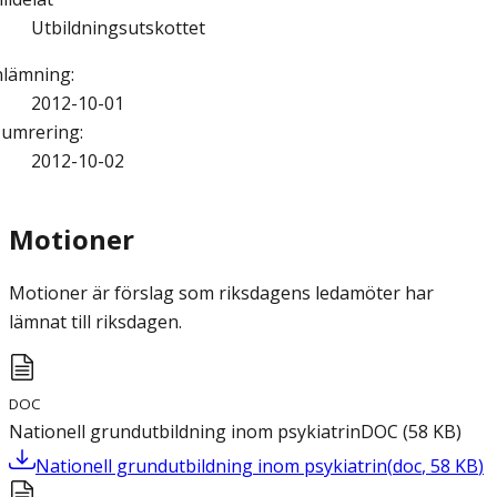
Utbildningsutskottet
nlämning
:
2012-10-01
umrering
:
2012-10-02
Motioner
Motioner är förslag som riksdagens ledamöter har
lämnat till riksdagen.
DOC
Nationell grundutbildning inom psykiatrin
DOC
(
58
KB
)
Nationell grundutbildning inom psykiatrin
(
doc
,
58
KB
)