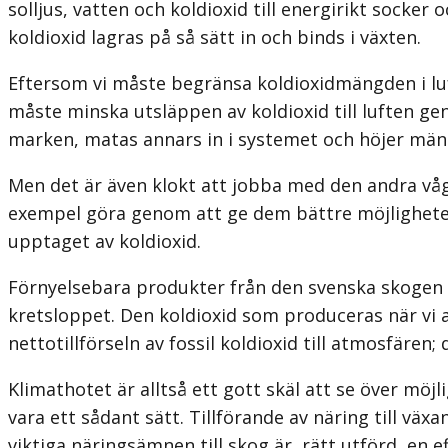
solljus, vatten och koldioxid till energirikt socke
koldioxid lagras på så sätt in och binds i växten.
Eftersom vi måste begränsa koldioxidmängden i lufte
måste minska ut­släppen av koldioxid till luften g
marken, matas annars in i systemet och höjer mäng
Men det är även klokt att jobba med den andra vågsk
exempel göra genom att ge dem bättre möjligheter a
upptaget av koldioxid.
Förnyelsebara produkter från den svenska skogen ka
kretsloppet. Den koldioxid som produceras när vi
nettotillförseln av fossil koldioxid till atmosfären
Klimathotet är alltså ett gott skäl att se över möjl
vara ett sådant sätt. Tillförande av näring till väx
viktiga näringsämnen till skog är, rätt utförd, en 