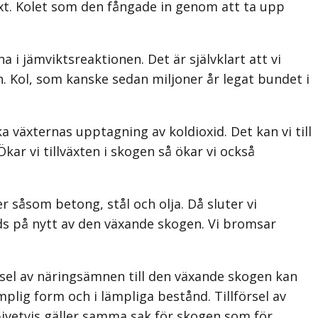
lväxt. Kolet som den fångade in genom att ta upp
i jämviktsreaktionen. Det är självklart att vi
n. Kol, som kanske sedan miljoner år legat bundet i
 växternas upptagning av koldioxid. Det kan vi till
r vi tillväxten i skogen så ökar vi också
 såsom betong, stål och olja. Då sluter vi
ds på nytt av den växande skogen. Vi bromsar
försel av näringsämnen till den växande skogen kan
ämplig form och i lämpliga bestånd. Tillförsel av
 Givetvis gäller samma sak för skogen som för