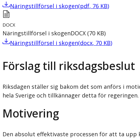
Näringstillförsel i skogen
(
pdf
,
76
KB
)
DOCX
Näringstillförsel i skogen
DOCX
(
70
KB
)
Näringstillförsel i skogen
(
docx
,
70
KB
)
Förslag till riksdagsbeslut
Riksdagen ställer sig bakom det som anförs i motio
hela Sverige och tillkännager detta för regeringen.
Motivering
Den absolut effektivaste processen för att ta upp