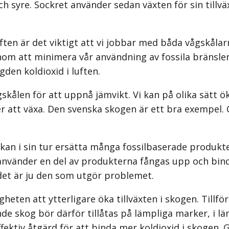
r och syre. Sockret använder sedan växten för sin til
n är det viktigt att vi jobbar med båda vågskålarna 
enom att minimera vår användning av fossila bränsle
den koldioxid i luften.
ålen för att uppnå jämvikt. Vi kan på olika sätt öka
tt växa. Den svenska skogen är ett bra exempel. Öka
n i sin tur ersätta många fossil­baserade produkter
 använder en del av produkterna fångas upp och bin
; det är ju den som utgör problemet.
igheten att ytterligare öka tillväxten i skogen. Till
ande skog bör därför tillåtas på lämpliga marker, i l
effektiv åtgärd för att binda mer koldioxid i skogen.