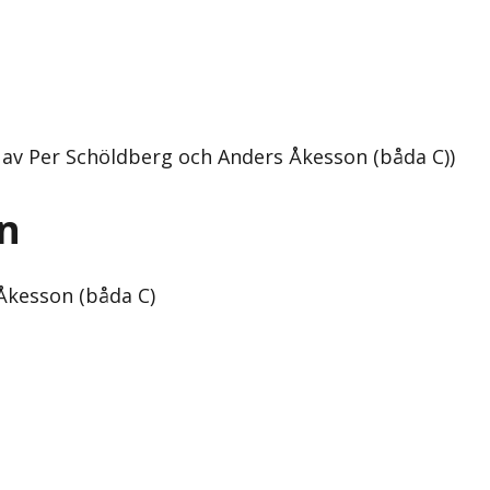
2 av Per Schöldberg och Anders Åkesson (båda C))
en
Åkesson (båda C)