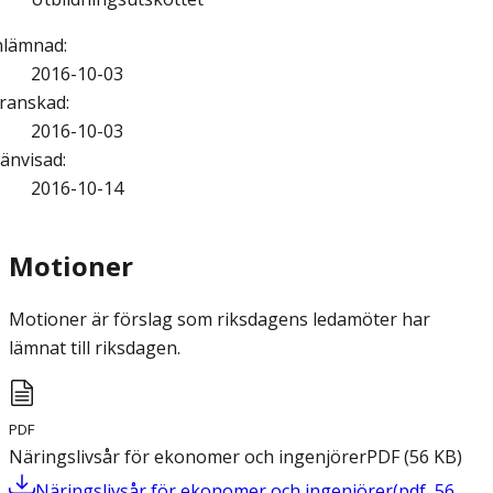
nlämnad
:
2016-10-03
ranskad
:
2016-10-03
änvisad
:
2016-10-14
Motioner
Motioner är förslag som riksdagens ledamöter har
lämnat till riksdagen.
PDF
Näringslivsår för ekonomer och ingenjörer
PDF
(
56
KB
)
Näringslivsår för ekonomer och ingenjörer
(
pdf
,
56