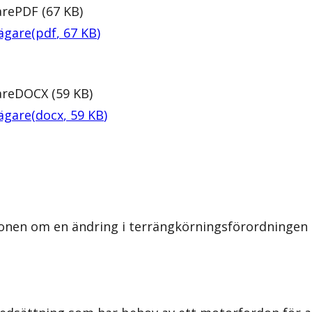
are
PDF
(
67
KB
)
ägare
(
pdf
,
67
KB
)
are
DOCX
(
59
KB
)
ägare
(
docx
,
59
KB
)
onen om en ändring i terrängkörningsförordningen o