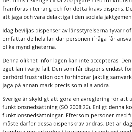
Det finns i Sverige cirka 200 jägare med funktion
framföras i terräng och för detta krävs dispens. 
att jaga och vara delaktiga i den sociala jaktgeme
Idag beviljas dispenser av länsstyrelserna tyvärr of
omfattar de hela län där personen ifråga får ansvar
olika myndigheterna.
Denna olikhet inför lagen kan inte accepteras. Den 
eget län i varje fall. Den som får dispens endast 
oerhörd frustration och förhindrar jaktlig samverk
jaga på annan mark precis som alla andra.
Sverige är skyldigt att göra en avreglering för a
funktionsnedsättning (SÖ 2008:26). Enligt denna k
funktionsnedsättningar. Eftersom personer med fu
måste därför dessa dispenskrav ändras. Det är dag
framföra motorfordon i terrängen i samband med 