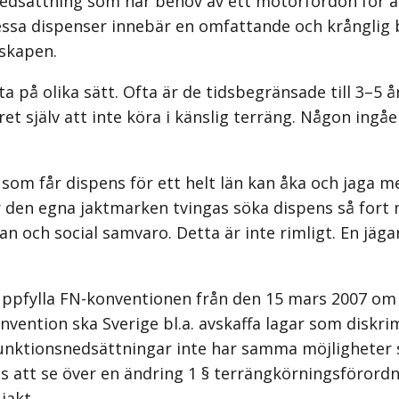
snedsättning som har behov av ett motorfordon för 
Dessa dispenser innebär en omfattande och krånglig 
nskapen.
ta på olika sätt. Ofta är de tidsbegränsade till 3–5 
et själv att inte köra i känslig terräng. Någon ingåe
som får dispens för ett helt län kan åka och jaga me
för den egna jaktmarken tvingas söka dispens så fort
an och social samvaro. Detta är inte rimligt. En jä
tt uppfylla FN-konventionen från den 15 mars 2007 o
onvention ska Sverige bl.a. avskaffa lagar som disk
nktionsnedsättningar inte har samma möjligheter 
s att se över en ändring 1 § terrängkörningsförord
jakt.