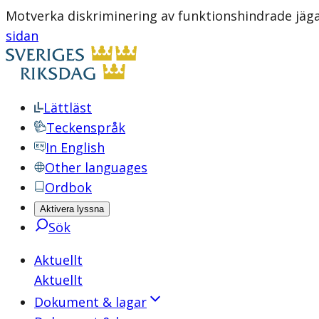
Motverka diskriminering av funktionshindrade jäg
sidan
Lättläst
Teckenspråk
In English
Other languages
Ordbok
Aktivera lyssna
Sök
Aktuellt
Aktuellt
Dokument & lagar