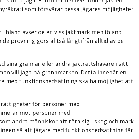
att kunna jaga. Fordonet behöver under jakten
byråkrati som försvårar dessa jägares möjligheter
år. Ibland avser de en viss jaktmark men ibland
nde prövning görs alltså långtifrån alltid av de
d sina grannar eller andra jakträttshavare i sitt
 man vill jaga på grannmarken. Detta innebär en
gare med funktionsnedsättning ska ha möjlighet att
m rättigheter för personer med
riminerar mot personer med
som andra människor att röra sig i skog och mark
ningen så att jägare med funktionsnedsättning får