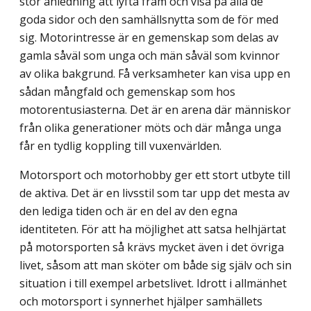
stor anledning att lyfta fram och visa på alla de
goda sidor och den samhällsnytta som de för med
sig. Motorintresse är en gemenskap som delas av
gamla såväl som unga och män såväl som kvinnor
av olika bakgrund. Få verksamheter kan visa upp en
sådan mångfald och gemenskap som hos
motorentusiasterna. Det är en arena där människor
från olika generationer möts och där många unga
får en tydlig koppling till vuxenvärlden.
Motorsport och motorhobby ger ett stort utbyte till
de aktiva. Det är en livsstil som tar upp det mesta av
den lediga tiden och är en del av den egna
identiteten. För att ha möjlighet att satsa helhjärtat
på motorsporten så krävs mycket även i det övriga
livet, såsom att man sköter om både sig själv och sin
situation i till exempel arbetslivet. Idrott i allmänhet
och motorsport i synnerhet hjälper samhällets