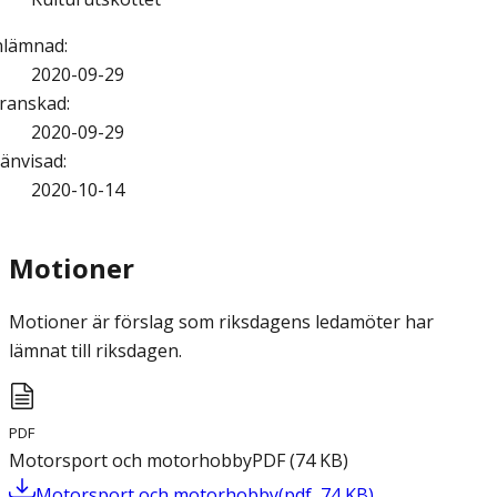
nlämnad
:
2020-09-29
ranskad
:
2020-09-29
änvisad
:
2020-10-14
Motioner
Motioner är förslag som riksdagens ledamöter har
lämnat till riksdagen.
PDF
Motorsport och motorhobby
PDF
(
74
KB
)
Motorsport och motorhobby
(
pdf
,
74
KB
)