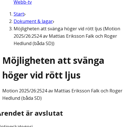
Webb-tv
Start
Dokument & lagar
Möjligheten att svänga höger vid rött ljus (Motion
2025/26:2524 av Mattias Eriksson Falk och Roger
Hedlund (båda SD))
Möjligheten att svänga
höger vid rött ljus
Motion
2025/26:2524 av Mattias Eriksson Falk och Roger
Hedlund (båda SD)
Ärendet är avslutat
otionskategori