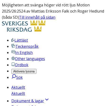
Möjligheten att svänga höger vid rött ljus Motion
2025/26:2524 av Mattias Eriksson Falk och Roger Hedlund
(båda SD)
Till innehåll på sidan
Lättläst
Teckenspråk
In English
Other languages
Ordbok
Aktivera lyssna
Sök
Aktuellt
Aktuellt
Dokument & lagar