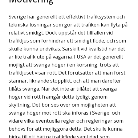
Sverige har generellt ett effektivt trafiksystem och
tekniska lösningar som gör att trafiken kan flyta på
relativt smidigt. Dock uppstår det tillfällen vid
trafikljus som förhindrar ett smidigt flöde, och som
skulle kunna undvikas. Särskilt vid kvällstid när det
är lite trafik ute på vägarna. I USA är det generellt
möjligt att svänga höger i en korsning, trots att
trafikljuset visar rött. Det förutsätter att man först
stannar, liknande stopplikt, och att man därefter
tillåts svänga. När det inte är tillåtet att svänga
höger vid rött framgår detta tydligt genom
skyltning. Det bör ses över om möjligheten att
svänga höger mot rött ska införas i Sverige, och
vidare vilka eventuella regler och regleringar som
behövs för att möjliggöra detta. Det skulle kunna
bidra till ett bättre trafikflöde samtidigt som