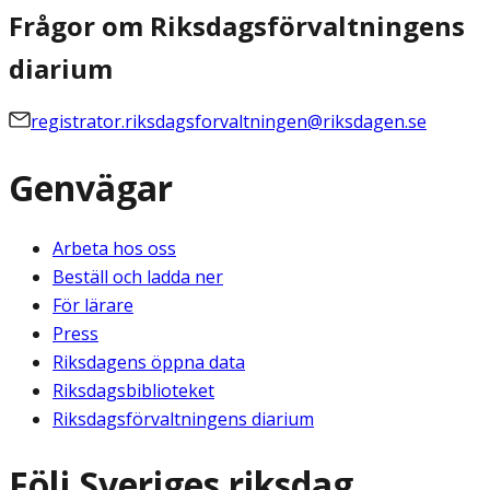
Frågor om Riksdagsförvaltningens
diarium
registrator.riksdagsforvaltningen@riksdagen.se
Genvägar
Arbeta hos oss
Beställ och ladda ner
För lärare
Press
Riksdagens öppna data
Riksdagsbiblioteket
Riksdagsförvaltningens diarium
Följ Sveriges riksdag