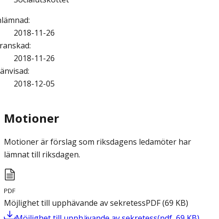
nlämnad
:
2018-11-26
ranskad
:
2018-11-26
änvisad
:
2018-12-05
Motioner
Motioner är förslag som riksdagens ledamöter har
lämnat till riksdagen.
PDF
Möjlighet till upphävande av sekretess
PDF
(
69
KB
)
Möjlighet till upphävande av sekretess
(
pdf
,
69
KB
)