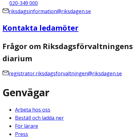
020-349 000
riksdagsinformation@riksdagen.se
Kontakta ledamöter
Frågor om Riksdagsförvaltningens
diarium
registrator.riksdagsforvaltningen@riksdagen.se
Genvägar
Arbeta hos oss
Beställ och ladda ner
För lärare
Press