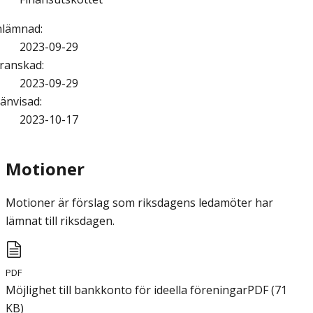
nlämnad
:
2023-09-29
ranskad
:
2023-09-29
änvisad
:
2023-10-17
Motioner
Motioner är förslag som riksdagens ledamöter har
lämnat till riksdagen.
PDF
Möjlighet till bankkonto för ideella föreningar
PDF
(
71
KB
)