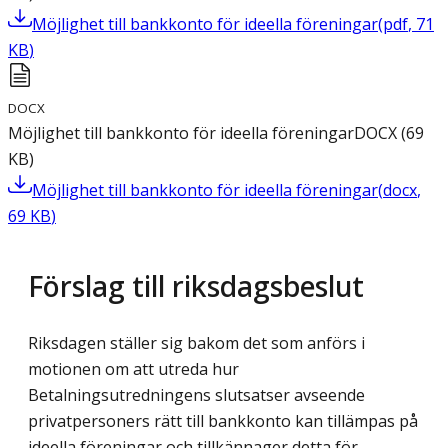
Möjlighet till bankkonto för ideella föreningar
(
pdf
,
71
KB
)
DOCX
Möjlighet till bankkonto för ideella föreningar
DOCX
(
69
KB
)
Möjlighet till bankkonto för ideella föreningar
(
docx
,
69
KB
)
Förslag till riksdagsbeslut
Riksdagen ställer sig bakom det som anförs i
motionen om att utreda hur
Betalningsutredningens slutsatser avseende
privatpersoners rätt till bankkonto kan tillämpas på
ideella föreningar och tillkännager detta för