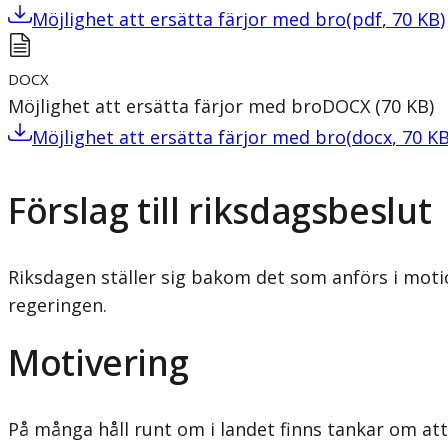
Möjlighet att ersätta färjor med bro
(
pdf
,
70
KB
)
DOCX
Möjlighet att ersätta färjor med bro
DOCX
(
70
KB
)
Möjlighet att ersätta färjor med bro
(
docx
,
70
K
Förslag till riksdagsbeslut
Riksdagen ställer sig bakom det som anförs i motio
regeringen.
Motivering
På många håll runt om i landet finns tankar om att