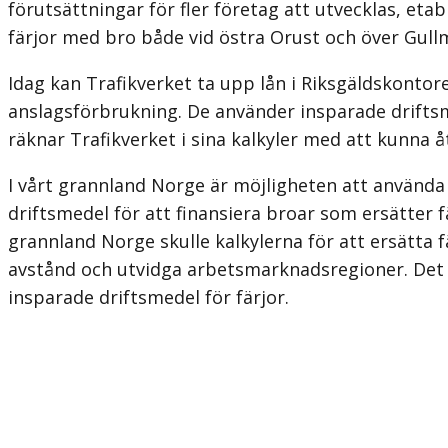
förutsättningar för fler företag att utvecklas, et
färjor med bro både vid östra Orust och över Gull
Idag kan Trafikverket ta upp lån i Riksgäldskontor
anslagsförbrukning. De använder insparade driftsme
räknar Trafikverket i sina kalkyler med att kunna 
I vårt grannland Norge är möjligheten att använda 
driftsmedel för att finansiera broar som ersätter f
grannland Norge skulle kalkylerna för att ersätta 
avstånd och utvidga arbetsmarknadsregioner. Det s
insparade driftsmedel för färjor.