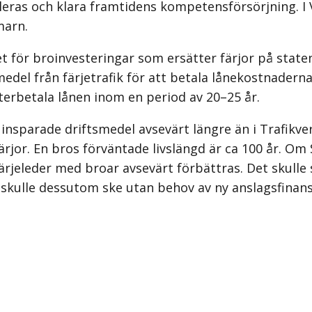
ableras och klara framtidens kompetensförsörjning. I
marn.
et för broinvesteringar som ersätter färjor på state
del från färjetrafik för att betala lånekostnaderna.
återbetala lånen inom en period av 20–25 år.
insparade driftsmedel avsevärt längre än i Trafikve
ärjor. En bros förväntade livslängd är ca 100 år. Om 
färjeleder med broar avsevärt förbättras. Det skulle
kulle dessutom ske utan behov av ny anslagsfinansie