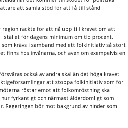
ättare att samla stöd för att få till stånd
egion räckte för att nå upp till kravet om att
 i stället för dagens minimum om tio procent,
er som krävs i samband med ett folkinitiativ så stort
ödet finns hos invånarna, och även om exempelvis en
 försvåras också av andra skäl än det höga kravet
äktigeförsamlingar att stoppa folkinitiativ som för
amöterna röstar emot att folkomröstning ska
gt hur fyrkantigt och närmast ålder­domligt som
ifter. Regeringen bör mot bakgrund av hinder som