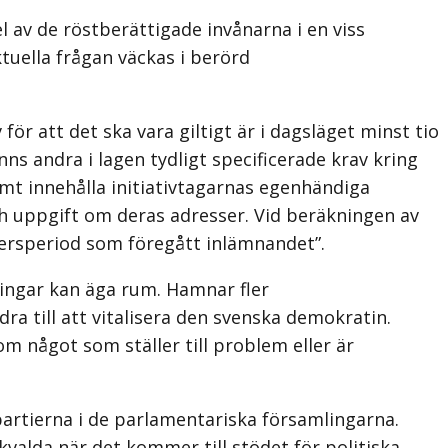
 av de röstberättigade invånarna i en viss
tuella frågan väckas i berörd
ör att det ska vara giltigt är i dagsläget minst tio
ns andra i lagen tydligt specificerade krav kring
samt innehålla initiativ­tagarnas egenhändiga
uppgift om deras adresser. Vid beräkningen av
dersperiod som föregått inlämnandet”.
ningar kan äga rum. Hamnar fler
a till att vitalisera den svenska demokratin.
m något som ställer till problem eller är
a partierna i de parlamentariska församlingarna.
lkvalda när det kommer till stödet för politiska