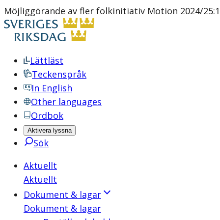
Möjliggörande av fler folkinitiativ Motion 2024/25:
Lättläst
Teckenspråk
In English
Other languages
Ordbok
Aktivera lyssna
Sök
Aktuellt
Aktuellt
Dokument & lagar
Dokument & lagar