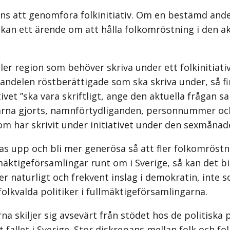
ns att genomföra folkinitiativ. Om en bestämd andel
 kan ett ärende om att hålla folkomröstning i den ak
 region som behöver skriva under ett folkinitiativ f
andelen röstberättigade som ska skriva under, så fin
iativet ”ska vara skriftligt, ange den aktuella frågan 
na gjorts, namnförtydliganden, personnummer och 
som har skrivit under initiativet under den sexmåna
tas upp och bli mer generösa så att fler folkomröst
ktigeförsamlingar runt om i Sverige, så kan det bidr
 naturligt och frekvent inslag i demokratin, inte so
folkvalda politiker i fullmäktige­församlingarna.
arna skiljer sig avsevärt från stödet hos de politisk
 fallet i Sverige. Stor diskrepans mellan folk och fo