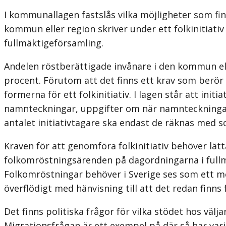
I kommunallagen fastslås vilka möjligheter som fin
kommun eller region skriver under ett folkinitiativ
fullmäktigeförsamling.
Andelen röstberättigade invånare i den kommun eller
procent. Förutom att det finns ett krav som berör 
formerna för ett folkinitiativ. I lagen står att init
namnteckningar, uppgifter om när namnteckningar
antalet initiativtagare ska endast de räknas med 
Kraven för att genomföra folkinitiativ behöver lät
folkomröstningsärenden på dag­ordningarna i fullmä
Folkomröstningar behöver i Sverige ses som ett mer
överflödigt med hänvisning till att det redan finns 
Det finns politiska frågor för vilka stödet hos välj
Migrationsfrågan är ett exempel på där så har varit