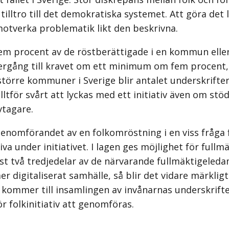
tilltro till det demokratiska systemet. Att göra det l
motverka problematik likt den beskrivna.
m procent av de röstberättigade i en kommun eller r
återgång till kravet om ett minimum om fem procent,
t större kommuner i Sverige blir antalet underskrift
ltför svårt att lyckas med ett initiativ även om st
vtagare.
 genomförandet av en folk­omröstning i en viss fråga
 under initiativet. I lagen ges möjlighet för fullm
st två tredjedelar av de närvarande fullmäktigeled
mer digitaliserat samhälle, så blir det vidare märkli
r det kommer till insamlingen av invånarnas underskr
r folkinitiativ att genomföras.