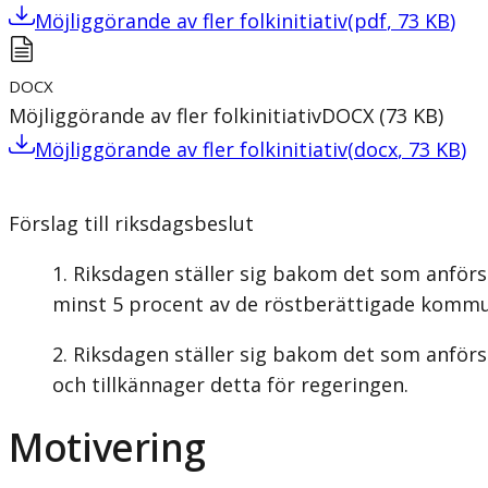
Möjliggörande av fler folkinitiativ
(
pdf
,
73
KB
)
DOCX
Möjliggörande av fler folkinitiativ
DOCX
(
73
KB
)
Möjliggörande av fler folkinitiativ
(
docx
,
73
KB
)
Förslag till riksdagsbeslut
Riksdagen ställer sig bakom det som anförs i
minst 5 procent av de röstberättigade kommun-
Riksdagen ställer sig bakom det som anförs 
och tillkännager detta för regeringen.
Motivering