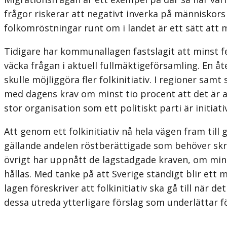
frågor riskerar att negativt inverka på männi­skors 
folkomröstningar runt om i landet är ett sätt att 
Tidigare har kommunallagen fastslagit att minst fe
väcka frågan i aktuell fullmäktigeförsamling. En 
skulle möjliggöra fler folkinitiativ. I regioner sam
med dagens krav om minst tio procent att det är al
stor organisation som ett politiskt parti är initiati
Att genom ett folkinitiativ nå hela vägen fram till
gällande andelen röstberättigade som behöver skriva
övrigt har uppnått de lag­stadgade kraven, om min
hållas. Med tanke på att Sverige ständigt blir ett 
lagen föreskriver att folkinitiativ ska gå till nä
dessa utreda ytterligare förslag som underlättar fö