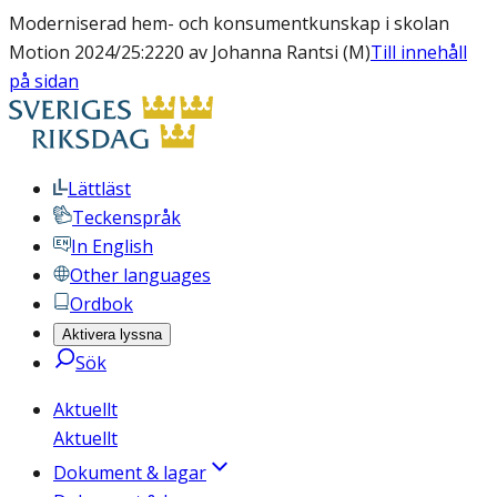
Moderniserad hem- och konsumentkunskap i skolan
Motion 2024/25:2220 av Johanna Rantsi (M)
Till innehåll
på sidan
Lättläst
Teckenspråk
In English
Other languages
Ordbok
Aktivera lyssna
Sök
Aktuellt
Aktuellt
Dokument & lagar