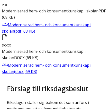
PDF
Moderniserad hem- och konsumentkunskap i skolan
PDF
(
68
KB
)
Moderniserad hem- och konsumentkunskap i
skolan
(
pdf
,
68
KB
)
DOCX
Moderniserad hem- och konsumentkunskap i
skolan
DOCX
(
69
KB
)
Moderniserad hem- och konsumentkunskap i
skolan
(
docx
,
69
KB
)
Förslag till riksdagsbeslut
Riksdagen ställer sig bakom det som anförs i
motionen om att se över möjligheten att