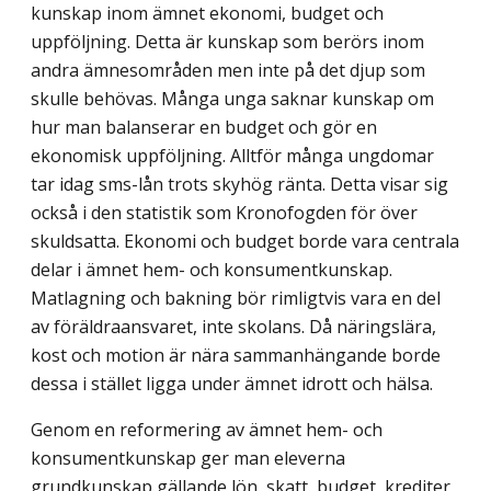
kunskap inom ämnet ekonomi, budget och
uppföljning. Detta är kunskap som berörs inom
andra ämnesområden men inte på det djup som
skulle behövas. Många unga saknar kunskap om
hur man balanserar en budget och gör en
ekonomisk uppföljning. Alltför många ungdomar
tar idag sms-lån trots skyhög ränta. Detta visar sig
också i den statistik som Kronofogden för över
skuldsatta. Ekonomi och budget borde vara centrala
delar i ämnet hem- och konsumentkunskap.
Matlagning och bakning bör rimligtvis vara en del
av föräldra­ansvaret, inte skolans. Då näringslära,
kost och motion är nära sammanhängande borde
dessa i stället ligga under ämnet idrott och hälsa.
Genom en reformering av ämnet hem- och
konsumentkunskap ger man eleverna
grundkunskap gällande lön, skatt, budget, krediter,