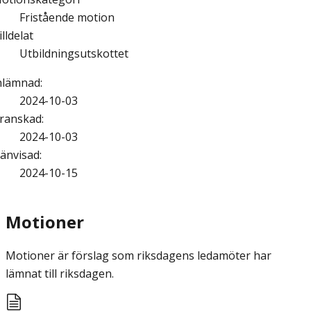
Fristående motion
illdelat
Utbildningsutskottet
nlämnad
:
2024-10-03
ranskad
:
2024-10-03
änvisad
:
2024-10-15
Motioner
Motioner är förslag som riksdagens ledamöter har
lämnat till riksdagen.