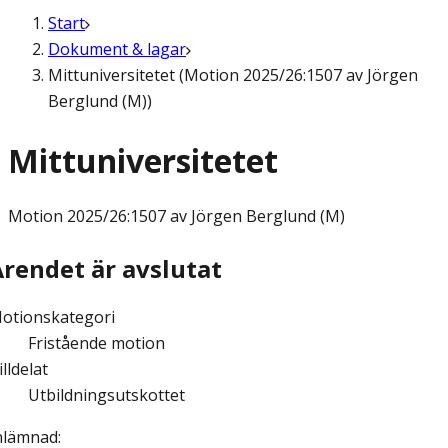
Start
Dokument & lagar
Mittuniversitetet (Motion 2025/26:1507 av Jörgen
Berglund (M))
Mittuniversitetet
Motion
2025/26:1507 av Jörgen Berglund (M)
Ärendet är avslutat
otionskategori
Fristående motion
illdelat
Utbildningsutskottet
nlämnad
: