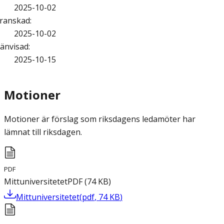
2025-10-02
ranskad
:
2025-10-02
änvisad
:
2025-10-15
Motioner
Motioner är förslag som riksdagens ledamöter har
lämnat till riksdagen.
PDF
Mittuniversitetet
PDF
(
74
KB
)
Mittuniversitetet
(
pdf
,
74
KB
)