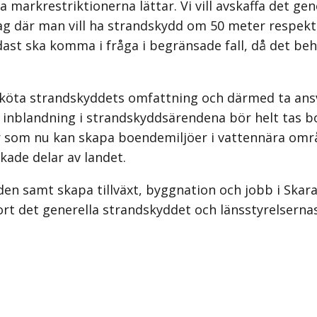
markrestriktionerna lättar. Vi vill avskaffa det gener
ag där man vill ha strandskydd om 50 meter respekt
st ska komma i fråga i begränsade fall, då det behö
sköta strandskyddets omfattning och därmed ta ans
 inblandning i strandskyddsärendena bör helt tas b
om nu kan skapa boendemiljöer i vattennära områden
lkade delar av landet.
en samt skapa tillväxt, byggna­tion och jobb i Ska
bort det generella strandskyddet och länsstyrelsern