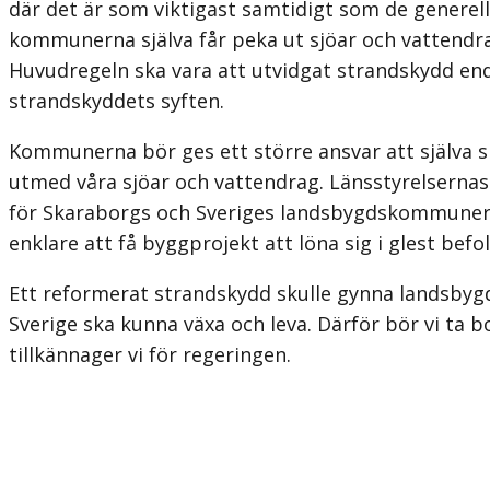
där det är som viktigast samtidigt som de generella 
kommunerna själva får peka ut sjöar och vattendr
Huvudregeln ska vara att utvidgat strandskydd enda
strand­skyddets syften.
Kommunerna bör ges ett större ansvar att själva 
utmed våra sjöar och vattendrag. Länsstyrelsernas
för Skaraborgs och Sveriges landsbygdskommuner s
enklare att få byggprojekt att löna sig i glest befo
Ett reformerat strandskydd skulle gynna landsbygd
Sverige ska kunna växa och leva. Därför bör vi ta 
tillkännager vi för regeringen.