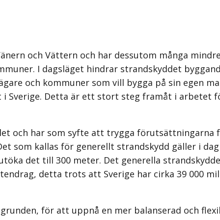
 Vänern och Vättern och har dessutom många mindre 
ommuner. I dagsläget hindrar strandskyddet byggand
gare och kommuner som vill bygga på sin egen mark
i Sverige. Detta är ett stort steg framåt i arbetet f
et och har som syfte att trygga förutsättningarna f
r. Det som kallas för generellt strandskydd gäller i 
 utöka det till 300 meter. Det generella strandskyd
endrag, detta trots att Sverige har cirka 39 000 mi
 grunden, för att uppnå en mer balanserad och flexi