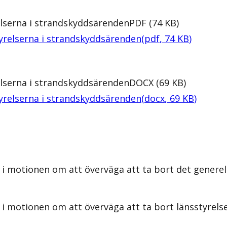
lserna i strandskyddsärenden
PDF
(
74
KB
)
yrelserna i strandskyddsärenden
(
pdf
,
74
KB
)
lserna i strandskyddsärenden
DOCX
(
69
KB
)
yrelserna i strandskyddsärenden
(
docx
,
69
KB
)
i motionen om att överväga att ta bort det generel
 i motionen om att överväga att ta bort länsstyrel