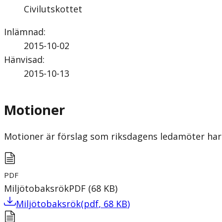
Civilutskottet
Inlämnad
:
2015-10-02
Hänvisad
:
2015-10-13
Motioner
Motioner är förslag som riksdagens ledamöter har 
PDF
Miljötobaksrök
PDF
(
68
KB
)
Miljötobaksrök
(
pdf
,
68
KB
)