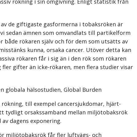
ssiv rökning i sin omgivning. Enligt statistik från
 av de giftigaste gasformerna i tobaksröken är
 vi sedan ämnen som omvandlats till partikelform
för både rökaren själv och för dem som utsätts av
misstänks kunna, orsaka cancer. Utöver detta kan
siva rökaren får i sig än i den rök som rökaren
fler gifter än icke-rökaren, men flera studier visar
en globala hälsostudien, Global Burden
rökning, till exempel cancersjukdomar, hjärt-
ett tydligt orsakssamband mellan miljötobaksrök
d av dagens exponering.
ör miljötobaksrök får fler luftvägs- och