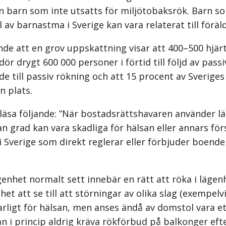
n barn som inte utsatts för miljötobaksrök. Barn s
 av barnastma i Sverige kan vara relaterat till föräl
de att en grov uppskattning visar att 400–500 hjärti
ör drygt 600 000 personer i förtid till följd av passi
rade till passiv rökning och att 15 procent av Sverig
n plats.
 läsa följande: ”När bostadsrättshavaren använder läg
n grad kan vara skadliga för hälsan eller annars fö
g i Sverige som direkt reglerar eller förbjuder boend
ägenhet normalt sett innebär en rätt att röka i läg
ghet att se till att störningar av olika slag (exempe
r farligt för hälsan, men anses ändå av domstol vara
n i princip aldrig kräva rökförbud på balkonger ef