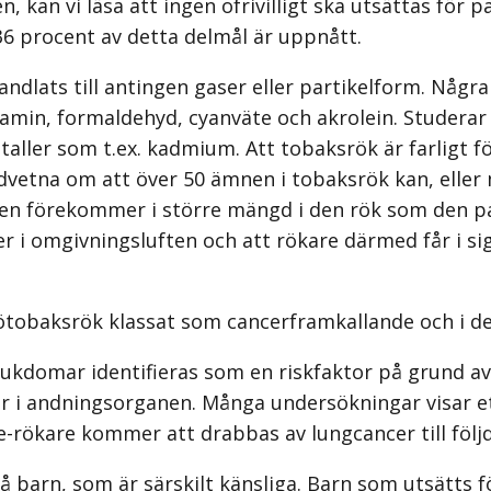
 kan vi läsa att ingen ofrivilligt ska utsättas för pa
36 procent av detta delmål är uppnått.
dlats till antingen gaser eller partikelform. Några
amin, formaldehyd, cyanväte och akrolein. Studerar
taller som t.ex. kadmium. Att tobaksrök är farligt 
vetna om att över 50 ämnen i tobaksrök kan, eller 
n förekommer i större mängd i den rök som den pas
er i omgivningsluften och att rökare därmed får i sig 
jötobaksrök klassat som cancerframkallande och i d
ukdomar identifieras som en riskfaktor på grund av 
er i andningsorganen. Många undersökningar visar 
e-rökare kommer att drabbas av lungcancer till följ
må barn, som är särskilt känsliga. Barn som utsätts f