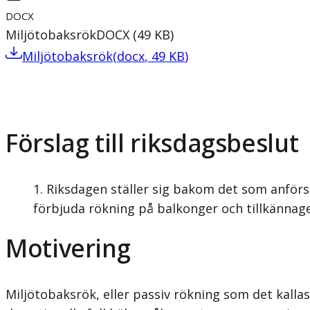
DOCX
Miljötobaksrök
DOCX
(
49
KB
)
Miljötobaksrök
(
docx
,
49
KB
)
Förslag till riksdagsbeslut
Riksdagen ställer sig bakom det som anförs
förbjuda rökning på balkonger och tillkännage
Motivering
Miljötobaksrök, eller passiv rökning som det kall