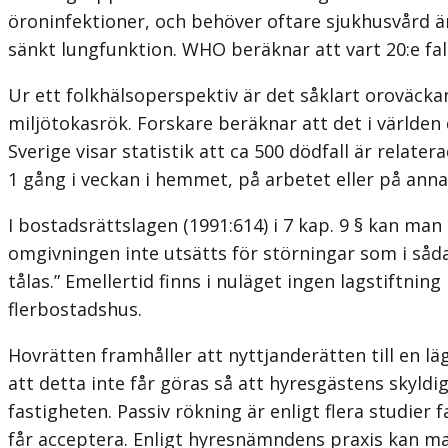
öroninfektioner, och behöver oftare sjukhusvård ä
sänkt lungfunktion. WHO beräknar att vart 20:e fall
Ur ett folkhälsoperspektiv är det såklart oroväckan
miljötokasrök. Forskare beräknar att det i världen d
Sverige visar statistik att ca 500 dödfall är relate
1 gång i veckan i hemmet, på arbetet eller på anna
I bostadsrättslagen (1991:614) i 7 kap. 9 § kan man
omgivningen inte utsätts för störningar som i såda
tålas.” Emellertid finns i nuläget ingen lagstiftnin
flerbostadshus.
Hovrätten framhåller att nyttjanderätten till en l
att detta inte får göras så att hyresgästens skyldi
fastigheten. Passiv rökning är enligt flera studie
får acceptera. Enligt hyresnämndens praxis kan ma