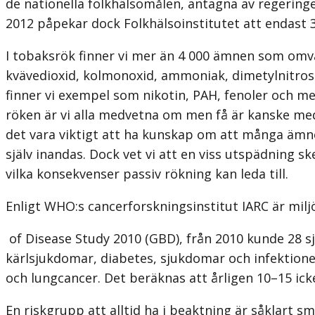
de nationella folkhälsomålen, antagna av regeringen,
2012 påpekar dock Folkhälsoinstitutet att endast 
I tobaksrök finner vi mer än 4 000 ämnen som omvan
kvävedioxid, kolmonoxid, ammoniak, dimetylnitros
finner vi exempel som nikotin, PAH, fenoler och me
röken är vi alla medvetna om men få är kanske med
det vara viktigt att ha kunskap om att många ämne
själv inandas. Dock vet vi att en viss utspädning sk
vilka konsekvenser passiv rökning kan leda till.
Enligt WHO:s cancerforskningsinstitut IARC är mil
of Disease Study 2010 (GBD), från 2010 kunde 28 sj
kärlsjukdomar, diabetes, sjukdomar och infektion
och lungcancer. Det beräknas att årligen 10–15 ick
En riskgrupp att alltid ha i beaktning är såklart s