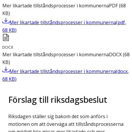
Mer likartade tillståndsprocesser i kommunerna
PDF
(
68
KB
)
Mer likartade tillståndsprocesser i kommunerna
(
pdf
,
68
KB
)
DOCX
Mer likartade tillståndsprocesser i kommunerna
DOCX
(
68
KB
)
Mer likartade tillståndsprocesser i kommunerna
(
docx
,
68
KB
)
Förslag till riksdagsbeslut
Riksdagen ställer sig bakom det som anförs i
motionen om att överväga att tillståndsprocesserna
om möjligt bör göras mer likartade och mer