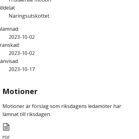
illdelat
Näringsutskottet
nlämnad
:
2023-10-02
ranskad
:
2023-10-02
änvisad
:
2023-10-17
Motioner
Motioner är förslag som riksdagens ledamöter har
lämnat till riksdagen.
PDF