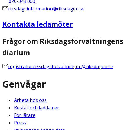
020-349 000
riksdagsinformation@riksdagen.se
Kontakta ledamöter
Frågor om Riksdagsförvaltningens
diarium
registrator.riksdagsforvaltningen@riksdagen.se
Genvägar
Arbeta hos oss
Beställ och ladda ner
För lärare
Press