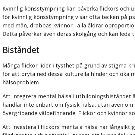
Kvinnlig könsstympning kan påverka flickors och un
för kvinnlig könsstympning visar ofta tecken på p
med män, drabbas kvinnor i alla åldrar oproportion
Detta påverkar även deras skolgång och kan leda til
Biståndet
Många flickor lider i tysthet på grund av stigma k
för att bryta ned dessa kulturella hinder och öka 
hälsoproblem.
Att integrera mental hälsa i utbildningsbiståndet är
handlar inte enbart om fysisk hälsa, utan även o
övergripande välbefinnande. Flickor och kvinnor s
Att investera i flickors mentala hälsa har långsikti