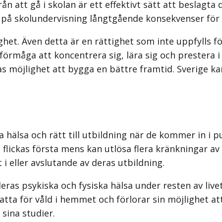
n att gå i skolan är ett effektivt sätt att beslagta 
 på skolundervisning långtgående konsekvenser för
ighet. Även detta är en rättighet som inte uppfylls f
s förmåga att koncentrera sig, lära sig och prestera 
s möjlighet att bygga en bättre framtid. Sverige kan
la hälsa och rätt till utbildning när de kommer in i 
g flickas första mens kan utlösa flera kränkningar a
 i eller avslutande av deras utbildning.
as psykiska och fysiska hälsa under resten av livet.
satta för våld i hemmet och förlorar sin möjlighet at
 sina studier.