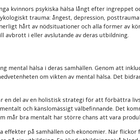
ga kvinnors psykiska hälsa långt efter ingreppet och
sykologiskt trauma: ångest, depression, post­traum
erligt hårt av nödsituationer och alla former av k
l avbrott i eller avslutande av deras utbildning.
ring mental hälsa i deras samhällen. Genom att inklu
medvetenheten om vikten av mental hälsa. Det bidrar
 en del av en holistisk strategi för att förbättra liv
m mentalt och känslomässigt välbefinnande. Det kom
om mår bra mentalt har större chans att vara prod
ga effekter på samhällen och ekonomier. När flickor 