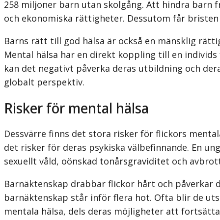
258 miljoner barn utan skolgång. Att hindra barn frå
och ekonomiska rättigheter. Dessutom får bristen
Barns rätt till god hälsa är också en mänsklig rätt
Mental hälsa har en direkt koppling till en individ
kan det negativt påverka deras utbildning och dera
globalt perspektiv.
Risker för mental hälsa
Dessvärre finns det stora risker för flickors menta
det risker för deras psykiska välbefinnande. En un
sexuellt våld, oönskad tonårsgraviditet och avbrott
Barnäktenskap drabbar flickor hårt och påverkar der
barnäktenskap står inför flera hot. Ofta blir de ut
mentala hälsa, dels deras möjligheter att fortsätta