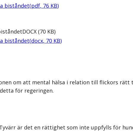
ka biståndet
(
pdf
,
76
KB
)
biståndet
DOCX
(
70
KB
)
ka biståndet
(
docx
,
70
KB
)
nen om att mental hälsa i relation till flickors rät
 detta för regeringen.
 Tyvärr är det en rättighet som inte uppfylls för hun