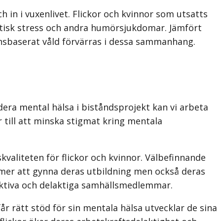
 in i vuxenlivet. Flickor och kvinnor som utsatts
atisk stress och andra humörsjukdomar. Jämfört
önsbaserat våld för­värras i dessa sammanhang.
dera mental hälsa i biståndsprojekt kan vi arbeta
 till att minska stigmat kring mentala
skvaliteten för flickor och kvinnor. Välbefinnande
mer att gynna deras utbildning men också deras
uktiva och delaktiga sam­hällsmedlemmar.
får rätt stöd för sin mentala hälsa utvecklar de sina