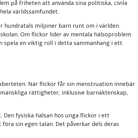
dem på friheten att använda sina politiska, civila
 hela världssamfundet.
ör hundratals miljoner barn runt om i världen.
i skolan. Om flickor lider av mentala hälsoproblem
 spela en viktig roll i detta sammanhang i ett
puberteten. När flickor får sin menstruation innebär
v mänskliga rättigheter, inklusive barnäktenskap,
 Den fysiska hälsan hos unga flickor i ett
t föra sin egen talan. Det påverkar dels deras