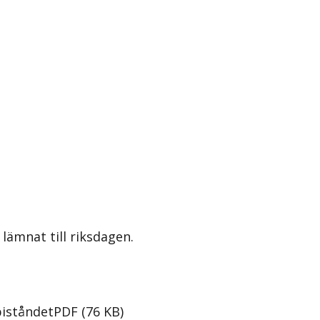
lämnat till riksdagen.
biståndet
PDF
(
76
KB
)