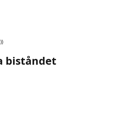
))
a biståndet